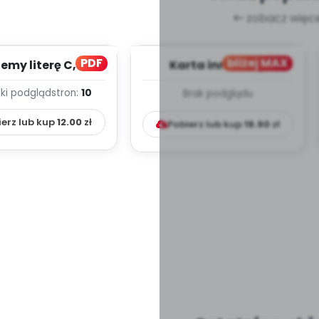
zobacz więce
PDF
bliżej MAX
my literę C, cz. 1
Karta innowacji
(PD)
pedagogicznej -
ki podgląd
stron:
10
Brak podglądu
Kumpelkowo
ierz lub kup
12.00
zł
Pobierz lub kup
19.90
zł