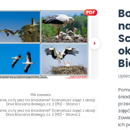
Aktualne oraz archiwaln
Kompleksowe program
lenia stacjonarne
y i animacje
ywaj nagrody
Multimedia i pliki
numery
szkoleniowe
aminki
Bo
PDF
we nawyki
knięte
sk Online
Plany tygodniowe
na
Ebooki
lenia w Twojej placówce
dania miesięcznika
Praca wychowawcza
Materiały w formie cyfro
koła Polski
Sc
ajemy regiony
Zaloguj się
Bliżejprzedszkolne
Wszystko dla przeds
zestawy
acja
ok
ipiec-sierpień 2026
bliżej MAX
Zamówienia hurtowe
Zestawy do pobrania
sosmyki
kacji jest Niepubliczną Placówką Doskonalenia Nauczycieli.
 online do trzech naszych usług: Płytoteka, Platforma Edukacyjna i Ki
2
acz zawartość
onat BLIŻEJ PRZEDSZKOLA
tóre wspierają rozwój
Bi
kredytacji Małopolskiego Kuratora Oświaty otrzymanej dnia 31 lipca 20
dziecka
24.MD
ów prenumeratę
acz szczegóły
Lipie
Pomoc
Plik zawiera
śniad
prze
zajęć
Zawie
ich p