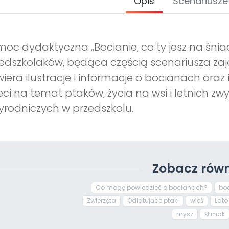
Opis
Scenariusze
oc dydaktyczna „Bocianie, co ty jesz na śni
edszkolaków, będąca częścią scenariusza zaję
iera ilustracje i informacje o bocianach oraz 
eci na temat ptaków, życia na wsi i letnich z
yrodniczych w przedszkolu.
Zobacz równ
Co mogę powiedzieć o bocianach?
bo
Zwierzęta
Odlatujące ptaki
wieś
Lato
mysz
ślimak