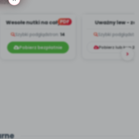
2025
PDF
Wesołe nutki na cały rok
Uważny lew - za
- teksty piosenek
melodii i tekst
Szybki podgląd
stron:
14
Szybki podgląd
stro
Pobierz bezpłatnie
Pobierz lub kup
2.
arne