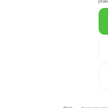
ptakó