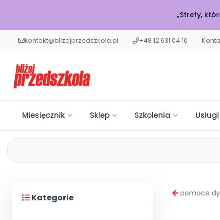
„Strefy, kt
kontakt@blizejprzedszkola.pl
|
+48 12 631 04 10
|
Konta
Miesięcznik
Sklep
Szkolenia
Usługi
W BIEŻĄCYM 
POLECAMY
KATALOG SZK
BLIŻEJ MAX
BLIŻEJ PRZED
Miesięcznik
Ku
Miesięcznik
Sklep
Akademia
Usługi on-line
Projekty i Akcje
Społeczność
Rozw
Sklep
Edukacji
Onl
Moj
Wpi
Twój niezbędnik w pracy
Książki, pomoce dydaktyczne i
Muzyka, filmy, scenariusze i
Włącz swoją placówkę do
Dziel się wiedzą, bierz udział w
Szkolenia
Szko
7000
Dołą
pomoce dy
nauczyciela. Scenariusze,
materiały dla nauczycieli
artykuły – wszystko online w
ogólnopolskich działań.
konkursach i bądź z nami w
Kategorie
Czu
Szkolenia na najwyższym
Usługi on-line
artykuły i pomoce
przedszkola.
jednym pakiecie.
Edukacja, zdrowie i sport.
kontakcie.
Emoc
poziomie. Rozwijaj się wygodnie
Projekty
Otw
Pla
Kon
dydaktyczne.