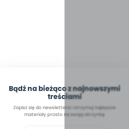
Bądź na bieżąco z najnowszymi
treściami
Zapisz się do newslettera i otrzymuj najlepsze
materiały prosto na swoją skrzynkę