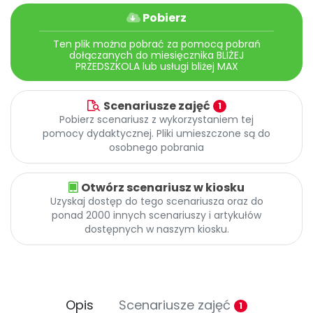
Pobierz
Ten plik można pobrać za pomocą pobrań
dołączanych do miesięcznika BLIŻEJ
PRZEDSZKOLA lub usługi bliżej MAX
Scenariusze zajęć
1
Pobierz scenariusz z wykorzystaniem tej
pomocy dydaktycznej. Pliki umieszczone są do
osobnego pobrania
Otwórz scenariusz w kiosku
Uzyskaj dostęp do tego scenariusza oraz do
ponad 2000 innych scenariuszy i artykułów
dostępnych w naszym kiosku.
Opis
Scenariusze zajęć
1