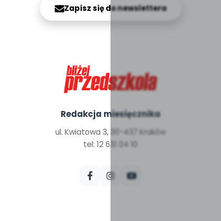
Zapisz się do newslettera
Redakcja miesięcznika
ul. Kwiatowa 3, 30-437 Kraków
tel: 12 631 04 10