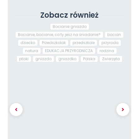
Zobacz również
Bocianie gniazdo
Bocianie, bocianie, co ty jesz na śniadanie?
bocian
dziecko
Przedszkolak
przedszkole
przyroda
natura
EDUKACJA PRZYRODNICZA
rodzina
ptaki
gniazdo
gniazdko
Polska
Zwierzęta