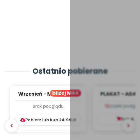
Ostatnio pobierane
bliżej MAX
Wrzesień - MIESIĘCZNY
PLAKAT - ADAP
PLAN PRACY
PORADNIK DLA 
Szybki podglą
Brak podglądu
WYCHOWAWCZO –
DYDAKTYC...
Kup
4.9
Pobierz lub kup
24.99
zł