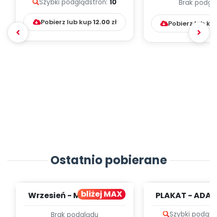
Szybki podgląd
stron:
10
Brak podgl
Kumpelk
Pobierz lub kup
12.00
zł
Pobierz lub ku
Ostatnio pobierane
bliżej MAX
Wrzesień - MIESIĘCZNY
PLAKAT - ADAP
PLAN PRACY
PORADNIK DLA 
Szybki podglą
Brak podglądu
WYCHOWAWCZO –