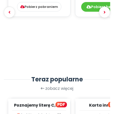
Pobierz pobraniem
Pobierz bez
Teraz popularne
zobacz więcej
PDF
bl
Poznajemy literę C, cz. 1
Karta inno
(PD)
pedagogicz