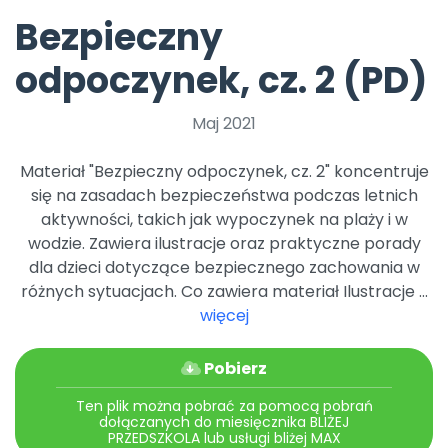
Promocje
Bezpieczny
Pomoc
odpoczynek, cz. 2 (PD)
Maj 2021
Materiał "Bezpieczny odpoczynek, cz. 2" koncentruje
się na zasadach bezpieczeństwa podczas letnich
aktywności, takich jak wypoczynek na plaży i w
wodzie. Zawiera ilustracje oraz praktyczne porady
dla dzieci dotyczące bezpiecznego zachowania w
różnych sytuacjach. Co zawiera materiał Ilustracje ...
więcej
Pobierz
Ten plik można pobrać za pomocą pobrań
dołączanych do miesięcznika BLIŻEJ
PRZEDSZKOLA lub usługi bliżej MAX