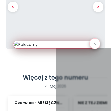
Więcej z tego numeru
Maj 2026
Czerwiec - MIESIĘCZNY
NIE Z TEJ ZIEMI 
PLAN PRACY
- TYGODNIOW