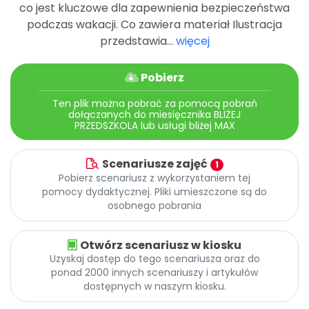
Archiwalne numery
co jest kluczowe dla zapewnienia bezpieczeństwa
Promocje
podczas wakacji. Co zawiera materiał Ilustracja
Pomoc
przedstawia...
więcej
Pobierz
Ten plik można pobrać za pomocą pobrań
dołączanych do miesięcznika BLIŻEJ
PRZEDSZKOLA lub usługi bliżej MAX
Scenariusze zajęć
1
Pobierz scenariusz z wykorzystaniem tej
pomocy dydaktycznej. Pliki umieszczone są do
osobnego pobrania
Otwórz scenariusz w kiosku
Uzyskaj dostęp do tego scenariusza oraz do
ponad 2000 innych scenariuszy i artykułów
dostępnych w naszym kiosku.