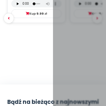
mp3)
Kup
9.99
zł
Kup
9.9
Bądź na bieżąco z najnowszymi