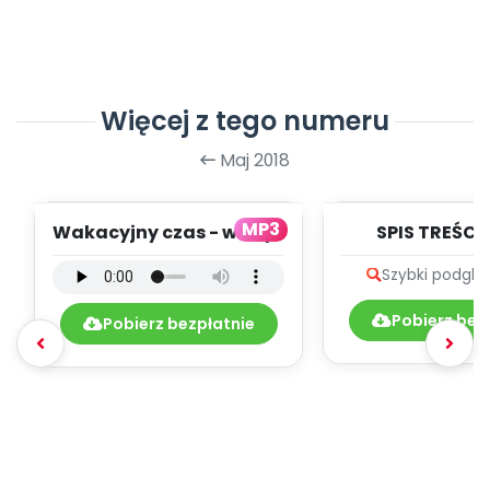
Więcej z tego numeru
Maj 2018
MP3
Wakacyjny czas - wersja
SPIS TREŚCI 
instrumentalna (PD,
POMOC
Szybki podglą
mp3)
DYDAKTYCZ
5.200/20
Pobierz bez
Pobierz bezpłatnie