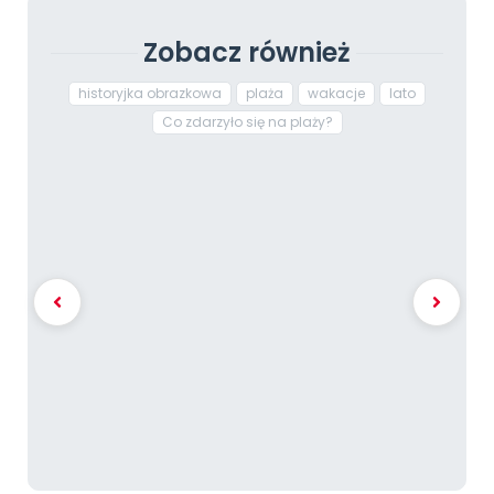
Zobacz również
historyjka obrazkowa
plaża
wakacje
lato
Co zdarzyło się na plaży?