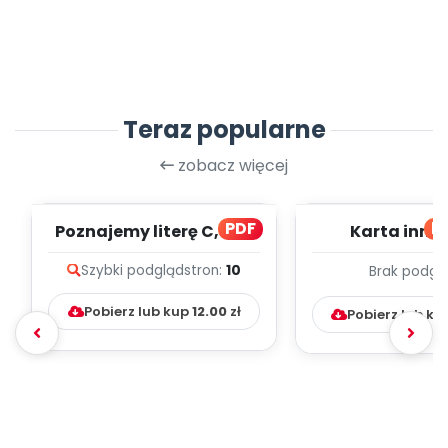
Teraz popularne
zobacz więcej
PDF
bl
Poznajemy literę C, cz. 1
Karta inno
(PD)
pedagogicz
Szybki podgląd
stron:
10
Brak podgl
Kumpelk
Pobierz lub kup
12.00
zł
Pobierz lub ku