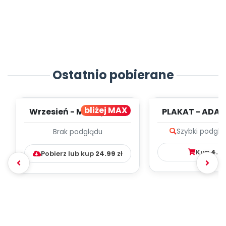
Ostatnio pobierane
bliżej MAX
Wrzesień - MIESIĘCZNY
PLAKAT - ADAP
PLAN PRACY
PORADNIK DLA 
Szybki podglą
Brak podglądu
WYCHOWAWCZO –
DYDAKTYC...
Kup
4.9
Pobierz lub kup
24.99
zł