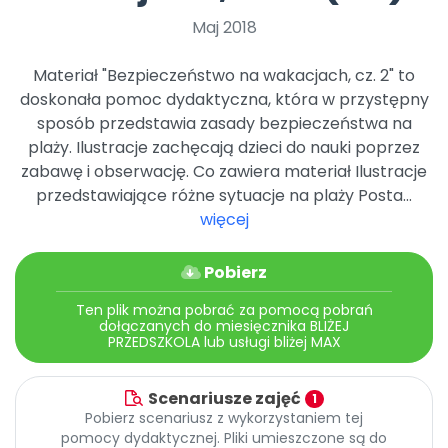
Promocje
Maj 2018
Pomoc
Materiał "Bezpieczeństwo na wakacjach, cz. 2" to
doskonała pomoc dydaktyczna, która w przystępny
sposób przedstawia zasady bezpieczeństwa na
plaży. Ilustracje zachęcają dzieci do nauki poprzez
zabawę i obserwację. Co zawiera materiał Ilustracje
przedstawiające różne sytuacje na plaży Posta...
więcej
Pobierz
Ten plik można pobrać za pomocą pobrań
dołączanych do miesięcznika BLIŻEJ
PRZEDSZKOLA lub usługi bliżej MAX
Scenariusze zajęć
1
Pobierz scenariusz z wykorzystaniem tej
pomocy dydaktycznej. Pliki umieszczone są do