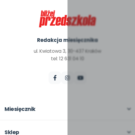
Redakcja miesięcznika
ul. Kwiatowa 3, 30-437 Kraków
tel: 12 631 04 10
Miesięcznik
O miesięczniku
W numerze
Sklep