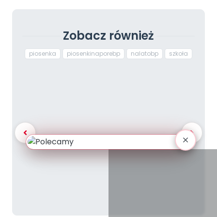
Zobacz również
piosenka
piosenkinaporebp
nalatobp
szkoła