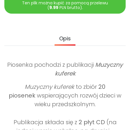
Ten plik można kupić za pomocą przelewu
Promocje
(
9.99
PLN brutto).
Pomoc
Opis
Piosenka pochodzi z publikacji
Muzyczny
kuferek
Muzyczny kuferek
to zbiór
20
piosenek
wspierających rozwój dzieci w
wieku przedszkolnym.
Publikacja składa się z
2 płyt CD
(na