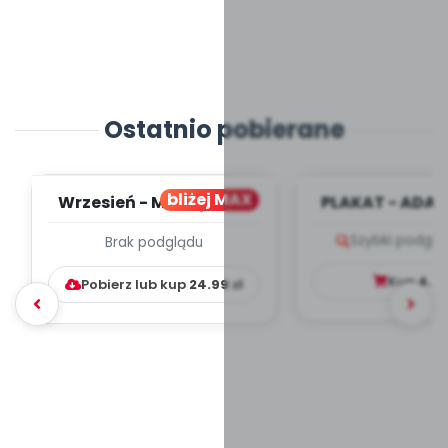
Ostatnio pobierane
bliżej MAX
Wrzesień - MIESIĘCZNY
PLAKAT - ADAP
PLAN PRACY
PORADNIK DLA 
Szybki podglą
Brak podglądu
WYCHOWAWCZO –
DYDAKTYC...
Kup
4.9
Pobierz lub kup
24.99
zł