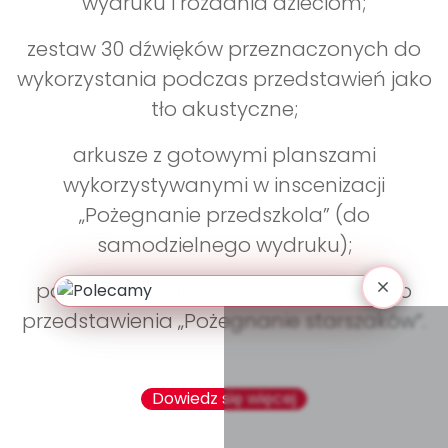
wydruku i rozdania dzieciom;
zestaw 30 dźwięków przeznaczonych do
wykorzystania podczas przedstawień jako
tło akustyczne;
arkusze z gotowymi planszami
wykorzystywanymi w inscenizacji
„Pożegnanie przedszkola” (do
samodzielnego wydruku);
polonez As-dur Fryderyka Chopina do
przedstawienia „Pożegnanie starszaków”.
Dowiedz się więcej