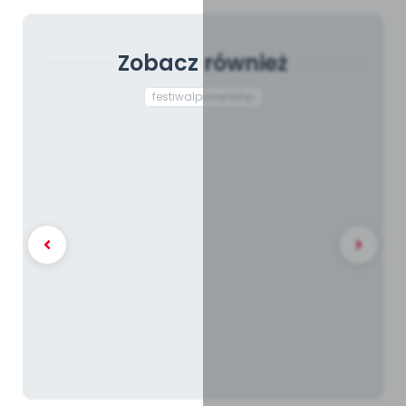
Zobacz również
festiwalpiosenkibp