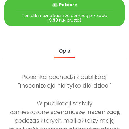
Archiwalne numery
Pobierz
Promocje
Ten plik można kupić za pomocą przelewu
Pomoc
(
9.99
PLN brutto).
Opis
Piosenka pochodzi z publikacji
"Inscenizacje nie tylko dla dzieci"
W publikacji zostały
zamieszczone
scenariusze inscenizacji
,
podczas których mali aktorzy mają