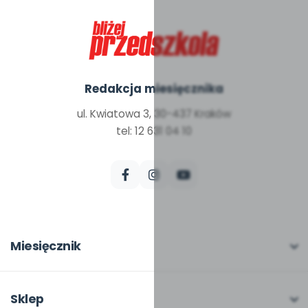
Redakcja miesięcznika
ul. Kwiatowa 3, 30-437 Kraków
tel: 12 631 04 10
Miesięcznik
O miesięczniku
W numerze
Sklep