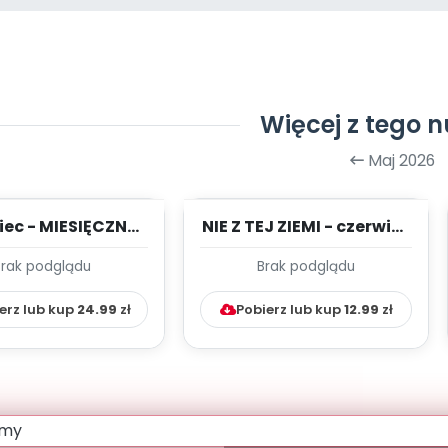
Więcej z tego 
Maj 2026
iec - MIESIĘCZNY
NIE Z TEJ ZIEMI - czerwiec
PLAN PRACY
- TYGODNIOWY PLAN
Brak podglądu
Brak podglądu
HOWAWCZO –
PRACY WYCH...
YDAKTYC...
erz lub kup
24.99
zł
Pobierz lub kup
12.99
zł