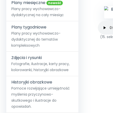
online lub stacjonarnie.
Plany miesięczne
Szko
Film
Wygr
nowość
Społeczność
Strona główna
Poznaj pakiet MAX
Wszystkie projekty
Skontaktuj się
Wit
Plany pracy wychowawczo-
O miesięczniku
O Akademii
+48 12 631 04 10
Zdro
dydaktycznej na cały miesiąc
Zam
Kio
kontakt@blizejprzedszkola.pl
Szko
E-wy
Doo
Plany tygodniowe
Pozn
Plany pracy wychowawczo-
(15. s
dydaktycznej do tematów
Akredyt
Wydanie l
∞
Pakiet 
Dodaj wpis
Sen
kompleksowych
Akademia Edu
Pełen dostęp
Zob
Testuj przez 7 dni
Patr
Strefy, k
przedłużenie a
NP.5470.4.20
Zdjęcia i rysunki
Zam
Zob
Fotografie, ilustracje, karty pracy,
kolorowanki, historyjki obrazkowe
Historyjki obrazkowe
Pomoce rozwijające umiejętność
myślenia przyczynowo-
skutkowego i ilustracje do
opowiadań.