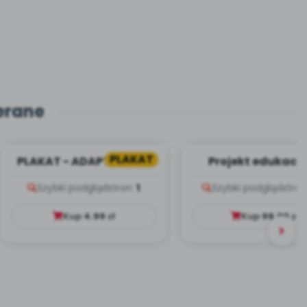
erane
PLAKAT
PLAKAT - ADAPTACJA -
Projekt edukacy
PORADNIK DLA RODZICA
Dookoła Polsk
Szybki podgląd
stron:
1
Szybki podgląd
stron
Kup
4.99
zł
Kup
99.00
zł