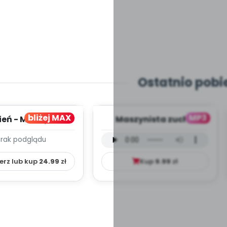
Ostatnio pobi
bliżej MAX
MP3
ień - MIESIĘCZNY
Maszynista zuch -
PLAN PRACY
wersja wokalna (PD,
Brak podglądu
HOWAWCZO –
mp3)
YDAKTYC...
erz lub kup
24.99
zł
Kup
9.99
zł