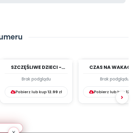
numeru
SZCZĘŚLIWE DZIECI -
CZAS NA WAKACJ
czerwiec - TYGODNIOWY
czerwiec - TYGOD
Brak podglądu
Brak podglądu
PLAN PRACY WY...
PLAN PRACY WYCH
Pobierz lub kup
12.99
zł
Pobierz lub kup
12.