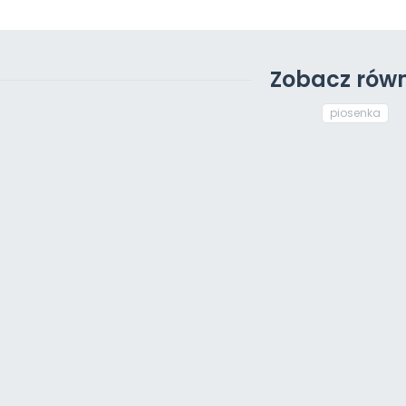
Zobacz równ
piosenka