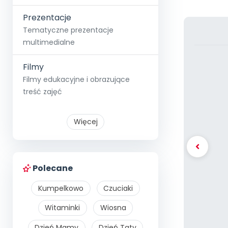
Prezentacje
Tematyczne prezentacje
multimedialne
Filmy
Filmy edukacyjne i obrazujące
treść zajęć
Więcej
Polecane
Kumpelkowo
Czuciaki
Witaminki
Wiosna
Dzień Mamy
Dzień Taty