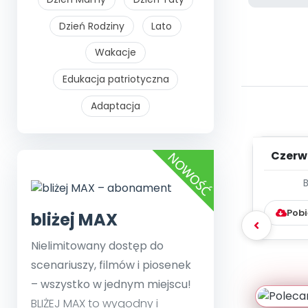
Dzień Rodziny
Lato
Wakacje
Edukacja patriotyczna
Adaptacja
Czerw
WYC
D
Pobi
bliżej MAX
Nielimitowany dostęp do
scenariuszy, filmów i piosenek
– wszystko w jednym miejscu!
BLIŻEJ MAX to wygodny i