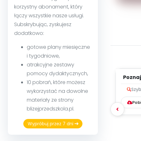
korzystny abonament, który
łączy wszystkie nasze usługi.
Subskrybując, zyskujesz
dodatkowo:
gotowe plany miesięczne
i tygodniowe,
atrakcyjne zestawy
pomocy dydaktycznych,
Poznaje
10 pobrań, które możesz
Szyb
wykorzystać na dowolne
materiały ze strony
Pob
blizejprzedszkola.pl.
Wypróbuj przez 7 dni