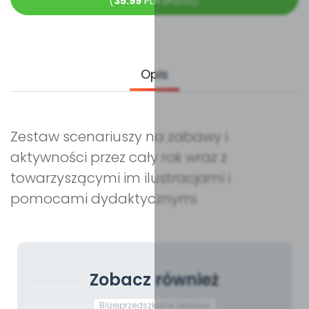
(
35.99
PLN brutto).
Opis
Zestaw scenariuszy na zabawy i
aktywności przez cały rok wraz z
towarzyszącymi im ilustracjami i
pomocami dydaktycznymi.
Zobacz również
Bliżejprzedszkolne zestawy