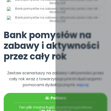
Bank pomysłów na
zabawy i aktywności
przez cały rok
Zestaw scenariuszy na zabawy i aktywności przez
cały rok wraz z towarzyszącymi im ilustracjami i
pomocami dydaktycznymi.
więcej
Pobierz
Ten plik można kupić za pomocą przelewu