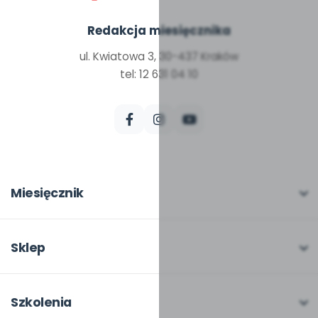
Redakcja miesięcznika
ul. Kwiatowa 3, 30-437 Kraków
tel: 12 631 04 10
Miesięcznik
O miesięczniku
W numerze
Sklep
Scenariusze i artykuły
Pełna oferta
Pomoce dydaktyczne
Moje zakupy
Szkolenia