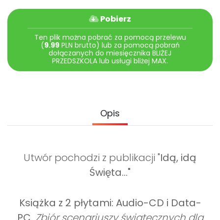
Promocje
Pomoc
Pobierz
Ten plik można pobrać za pomocą przelewu
(
9.99
PLN brutto) lub za pomocą pobrań
dołączanych do miesięcznika BLIŻEJ
PRZEDSZKOLA lub usługi bliżej MAX.
Opis
Utwór pochodzi z publikacji "
Idą, idą
Święta..."
Książka z 2 płytami: Audio-CD i Data-
PC
.
Zbiór scenariuszy świątecznych dla