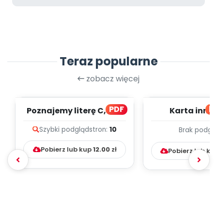
Teraz popularne
zobacz więcej
PDF
bl
Poznajemy literę C, cz. 1
Karta inno
(PD)
pedagogicz
Szybki podgląd
stron:
10
Brak podgl
Kumpelk
Pobierz lub kup
12.00
zł
Pobierz lub ku