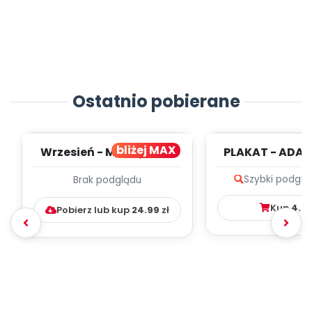
Ostatnio pobierane
bliżej MAX
Wrzesień - MIESIĘCZNY
PLAKAT - ADAP
PLAN PRACY
PORADNIK DLA 
Szybki podglą
Brak podglądu
WYCHOWAWCZO –
DYDAKTYC...
Kup
4.9
Pobierz lub kup
24.99
zł