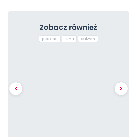
Zobacz również
podkład
zima
bałwan