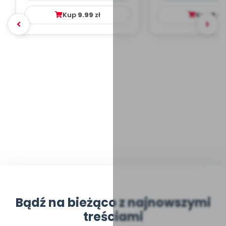
Kup
9.99
zł
Kup
9.9
Bądź na bieżąco z najnowszymi
treściami