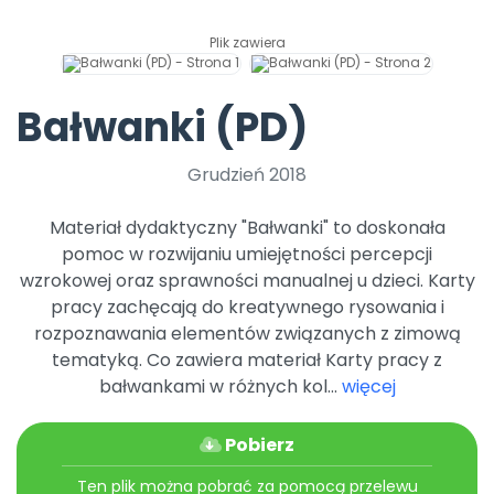
Archiwalne numery
Promocje
Plik zawiera
Pomoc
Bałwanki (PD)
Grudzień 2018
Materiał dydaktyczny "Bałwanki" to doskonała
pomoc w rozwijaniu umiejętności percepcji
wzrokowej oraz sprawności manualnej u dzieci. Karty
pracy zachęcają do kreatywnego rysowania i
rozpoznawania elementów związanych z zimową
tematyką. Co zawiera materiał Karty pracy z
bałwankami w różnych kol...
więcej
Pobierz
Ten plik można pobrać za pomocą przelewu