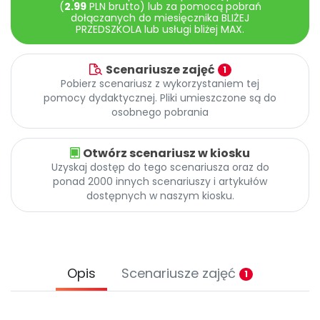
(
2.99
PLN brutto) lub za pomocą pobrań
dołączanych do miesięcznika BLIŻEJ
PRZEDSZKOLA lub usługi bliżej MAX.
Scenariusze zajęć
1
Pobierz scenariusz z wykorzystaniem tej
pomocy dydaktycznej. Pliki umieszczone są do
osobnego pobrania
Otwórz scenariusz w kiosku
Uzyskaj dostęp do tego scenariusza oraz do
ponad 2000 innych scenariuszy i artykułów
dostępnych w naszym kiosku.
Opis
Scenariusze zajęć
1