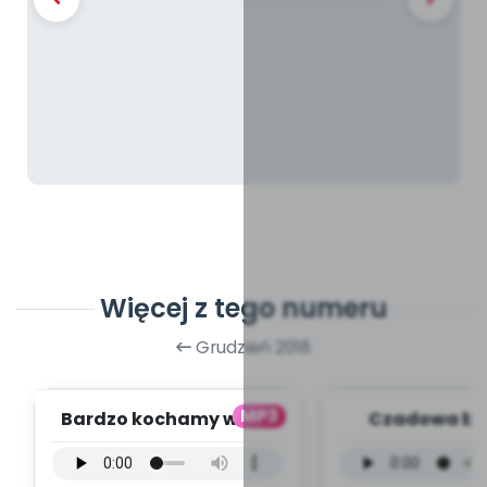
Więcej z tego numeru
Grudzień 2018
MP3
Bardzo kochamy was -
Czadowa bab
wersja wokalna (PD,
wersja wokal
mp3)
mp3)