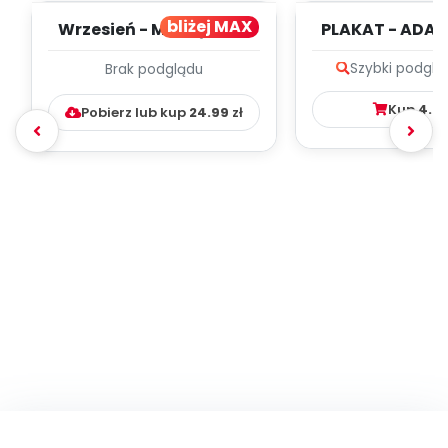
bliżej MAX
Wrzesień - MIESIĘCZNY
PLAKAT - ADAP
PLAN PRACY
PORADNIK DLA 
Szybki podglą
Brak podglądu
WYCHOWAWCZO –
DYDAKTYC...
Kup
4.9
Pobierz lub kup
24.99
zł