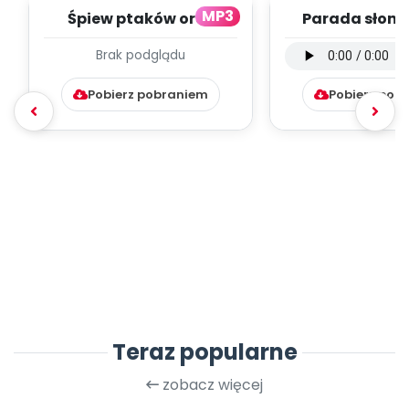
MP3
Śpiew ptaków oraz
Parada słoni 
odgłos piły (PD, mp3)
instrumental
Brak podglądu
mp3)
Pobierz pobraniem
Pobierz pob
Teraz popularne
zobacz więcej