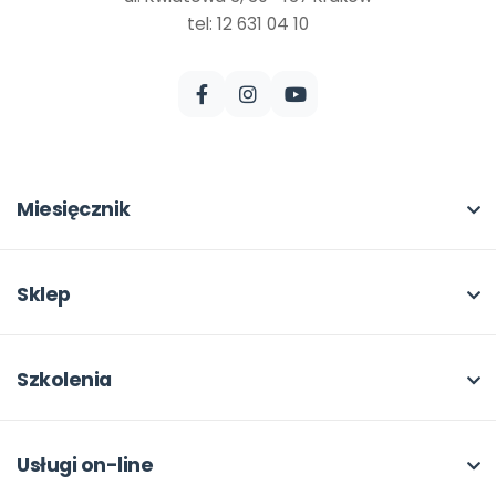
tel: 12 631 04 10
Miesięcznik
O miesięczniku
W numerze
Sklep
Scenariusze i artykuły
Pełna oferta
Pomoce dydaktyczne
Moje zakupy
Szkolenia
Archiwum
Dla autorów
O szkoleniach
Dla autorów
Odbiory i kontakt
Online
Usługi on-line