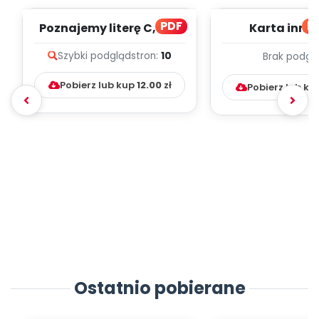
PDF
bl
Poznajemy literę C, cz. 1
Karta inno
(PD)
pedagogicz
Szybki podgląd
stron:
10
Brak podgl
Kumpelk
Pobierz lub kup
12.00
zł
Pobierz lub ku
Ostatnio pobierane