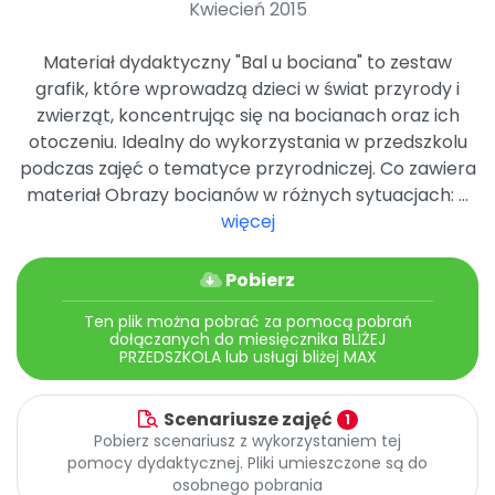
Kwiecień 2015
Promocje
Pomoc
Materiał dydaktyczny "Bal u bociana" to zestaw
grafik, które wprowadzą dzieci w świat przyrody i
zwierząt, koncentrując się na bocianach oraz ich
otoczeniu. Idealny do wykorzystania w przedszkolu
podczas zajęć o tematyce przyrodniczej. Co zawiera
materiał Obrazy bocianów w różnych sytuacjach: ...
więcej
Pobierz
Ten plik można pobrać za pomocą pobrań
dołączanych do miesięcznika BLIŻEJ
PRZEDSZKOLA lub usługi bliżej MAX
Scenariusze zajęć
1
Pobierz scenariusz z wykorzystaniem tej
pomocy dydaktycznej. Pliki umieszczone są do
osobnego pobrania