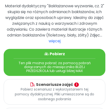
Archiwalne numery
Materiał dydaktyczny "Bakłażanowe wyzwanie, cz. 2"
Promocje
skupia się na różnych odmianach bakłażanów, ich
Pomoc
wyglądzie oraz sposobach uprawy. Idealny do zajęć
związanych z nauką o warzywach i zdrowym
odżywianiu. Co zawiera materiał Ilustracje różnych
odmian bakłażanów (fioletowy, biały, żółty) Zdjęc...
więcej
Pobierz
Ten plik można pobrać za pomocą pobrań
dołączanych do miesięcznika BLIŻEJ
PRZEDSZKOLA lub usługi bliżej MAX
Scenariusze zajęć
1
Pobierz scenariusz z wykorzystaniem tej
pomocy dydaktycznej. Pliki umieszczone są do
osobnego pobrania