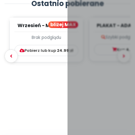
Ostatnio pobierane
bliżej MAX
Wrzesień - MIESIĘCZNY
PLAKAT - ADAP
PLAN PRACY
PORADNIK DLA 
Szybki podglą
Brak podglądu
WYCHOWAWCZO –
DYDAKTYC...
Kup
4.9
Pobierz lub kup
24.99
zł