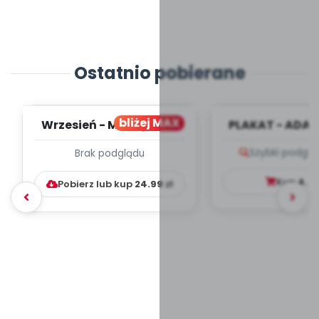
Ostatnio pobierane
bliżej MAX
Wrzesień - MIESIĘCZNY
PLAKAT - ADAP
PLAN PRACY
PORADNIK DLA 
Szybki podglą
Brak podglądu
WYCHOWAWCZO –
DYDAKTYC...
Kup
4.9
Pobierz lub kup
24.99
zł