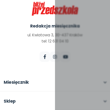
Redakcja miesięcznika
ul. Kwiatowa 3, 30-437 Kraków
tel: 12 631 04 10
Miesięcznik
O miesięczniku
W numerze
Sklep