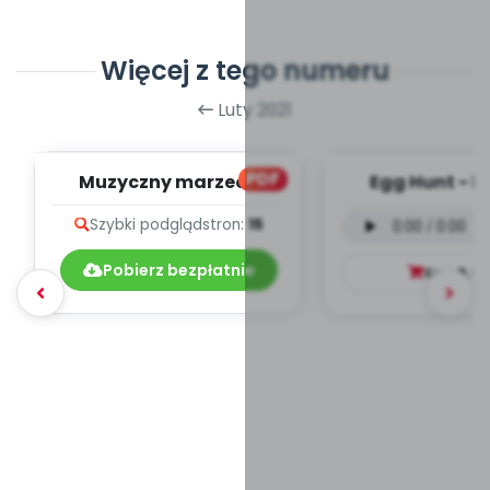
Więcej z tego numeru
Luty 2021
PDF
Muzyczny marzec -
Egg Hunt - b
teksty piosenek
języku angiels
Szybki podgląd
stron:
15
mp3)
Pobierz bezpłatnie
Kup
9.9