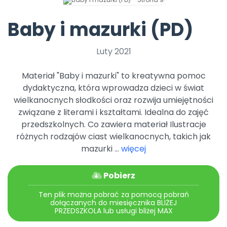
Archiwalne numery
Promocje
Baby i mazurki (PD)
Pomoc
Luty 2021
Materiał "Baby i mazurki" to kreatywna pomoc
dydaktyczna, która wprowadza dzieci w świat
wielkanocnych słodkości oraz rozwija umiejętności
związane z literami i kształtami. Idealna do zajęć
przedszkolnych. Co zawiera materiał Ilustracje
różnych rodzajów ciast wielkanocnych, takich jak
mazurki ...
więcej
Pobierz
Ten plik można pobrać za pomocą pobrań
dołączanych do miesięcznika BLIŻEJ
PRZEDSZKOLA lub usługi bliżej MAX