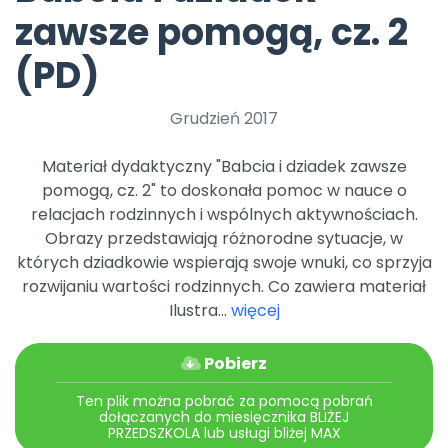
Promocje
zawsze pomogą, cz. 2
Pomoc
(PD)
Grudzień 2017
Materiał dydaktyczny "Babcia i dziadek zawsze
pomogą, cz. 2" to doskonała pomoc w nauce o
relacjach rodzinnych i wspólnych aktywnościach.
Obrazy przedstawiają różnorodne sytuacje, w
których dziadkowie wspierają swoje wnuki, co sprzyja
rozwijaniu wartości rodzinnych. Co zawiera materiał
Ilustra...
więcej
Pobierz
Ten plik można pobrać za pomocą pobrań
dołączanych do miesięcznika BLIŻEJ
PRZEDSZKOLA lub usługi bliżej MAX