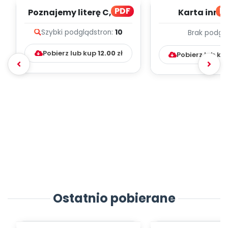
PDF
bl
Poznajemy literę C, cz. 1
Karta inno
(PD)
pedagogicz
Szybki podgląd
stron:
10
Brak podgl
Kumpelk
Pobierz lub kup
12.00
zł
Pobierz lub ku
Ostatnio pobierane