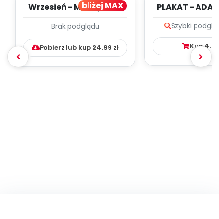
bliżej MAX
Wrzesień - MIESIĘCZNY
PLAKAT - ADAP
PLAN PRACY
PORADNIK DLA 
Szybki podglą
Brak podglądu
WYCHOWAWCZO –
DYDAKTYC...
Kup
4.9
Pobierz lub kup
24.99
zł