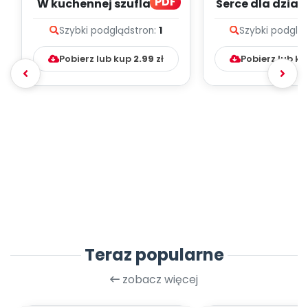
PDF
W kuchennej szufladzie
Serce dla dzia
(PD)
Szybki podgląd
stron:
1
Szybki podglą
Pobierz lub kup
2.99
zł
Pobierz lub k
Teraz popularne
zobacz więcej