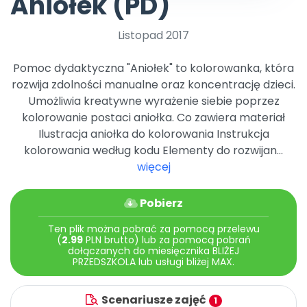
Aniołek (PD)
Promocje
Pomoc
Listopad 2017
Pomoc dydaktyczna "Aniołek" to kolorowanka, która
rozwija zdolności manualne oraz koncentrację dzieci.
Umożliwia kreatywne wyrażenie siebie poprzez
kolorowanie postaci aniołka. Co zawiera materiał
Ilustracja aniołka do kolorowania Instrukcja
kolorowania według kodu Elementy do rozwijan...
więcej
Pobierz
Ten plik można pobrać za pomocą przelewu
(
2.99
PLN brutto) lub za pomocą pobrań
dołączanych do miesięcznika BLIŻEJ
PRZEDSZKOLA lub usługi bliżej MAX.
Scenariusze zajęć
1