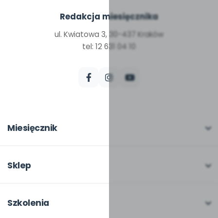
Redakcja miesięcznika
ul. Kwiatowa 3, 30-437 Kraków
tel: 12 631 04 10
Miesięcznik
O miesięczniku
W numerze
Sklep
Scenariusze i artykuły
Pełna oferta
Pomoce dydaktyczne
Moje zakupy
Szkolenia