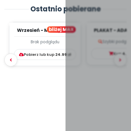
Ostatnio pobierane
bliżej MAX
Wrzesień - MIESIĘCZNY
PLAKAT - ADAP
PLAN PRACY
PORADNIK DLA 
Szybki podglą
Brak podglądu
WYCHOWAWCZO –
DYDAKTYC...
Kup
4.9
Pobierz lub kup
24.99
zł