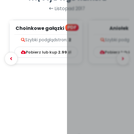
Listopad 2017
PDF
Choinkowe gałązki (PD)
Aniołek (
Szybki podgląd
stron:
2
Szybki podglą
Pobierz lub kup
2.99
zł
Pobierz lub k