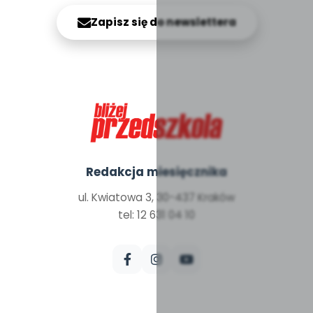
Zapisz się do newslettera
Redakcja miesięcznika
ul. Kwiatowa 3, 30-437 Kraków
tel: 12 631 04 10