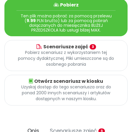
Archiwalne numery
Pobierz
Promocje
Ten plik można pobrać za pomocą przelewu
Pomoc
(
9.99
PLN brutto) lub za pomocą pobrań
dołączanych do miesięcznika BLIŻEJ
PRZEDSZKOLA lub usługi bliżej MAX.
Scenariusze zajęć
3
Pobierz scenariusz z wykorzystaniem tej
pomocy dydaktycznej. Pliki umieszczone są do
osobnego pobrania
Otwórz scenariusz w kiosku
Uzyskaj dostęp do tego scenariusza oraz do
ponad 2000 innych scenariuszy i artykułów
dostępnych w naszym kiosku.
Opis
Scenariusze zajęć
3