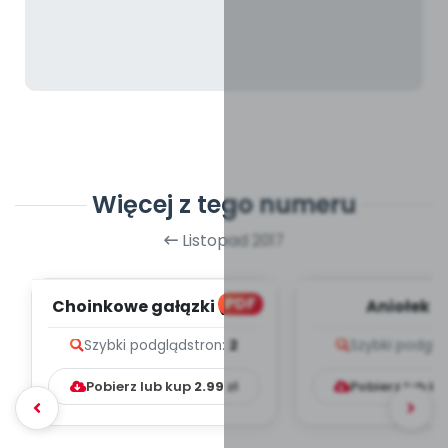
Więcej z tego numeru
Listopad 2017
PDF
Choinkowe gałązki (PD)
Aniołek (
Szybki podgląd
stron:
2
Szybki podglą
Pobierz lub kup
2.99
zł
Pobierz lub k