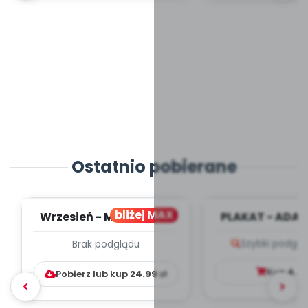
Ostatnio pobierane
bliżej MAX
Wrzesień - MIESIĘCZNY
PLAKAT - ADAP
PLAN PRACY
PORADNIK DLA 
Szybki podglą
Brak podglądu
WYCHOWAWCZO –
DYDAKTYC...
Kup
4.9
Pobierz lub kup
24.99
zł