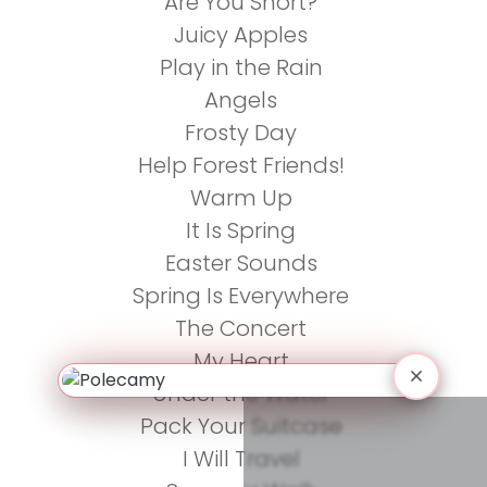
Are You Short?
Juicy Apples
Play in the Rain
Angels
Frosty Day
Help Forest Friends!
Warm Up
It Is Spring
Easter Sounds
Spring Is Everywhere
The Concert
My Heart
Under the Water
Pack Your Suitcase
I Will Travel