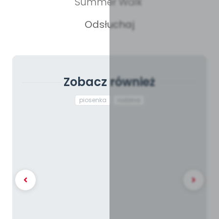
Summer Walk
Odsłuchaj
Zobacz również
piosenka
rodzina