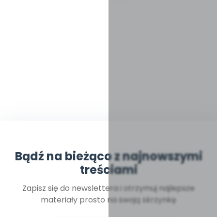
Bądź na bieżąco z najnowszymi
treściami
Zapisz się do newslettera i otrzymuj najlepsze
materiały prosto na swoją skrzynkę