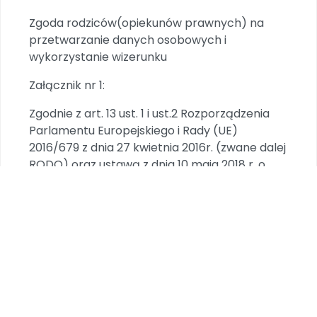
Zgoda rodziców(opiekunów prawnych) na
przetwarzanie danych osobowych i
wykorzystanie wizerunku
Załącznik nr 1:
Zgodnie z art. 13 ust. 1 i ust.2 Rozporządzenia
Parlamentu Europejskiego i Rady (UE)
2016/679 z dnia 27 kwietnia 2016r. (zwane dalej
RODO) oraz ustawą z dnia 10 maja 2018 r. o
ochronie danych osobowych Dz.U. 2018 poz.
1000
wyrażam zgodę na przetwarzanie danych
osobowych mojego dziecka:
imię, nazwisko, wiek
..........................................................................................................................
.......