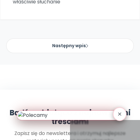
właściwie słuchanie
Archiwalne numery
Promocje
Pomoc
Następny wpis
Bądź na bieżąco z najnowszymi
treściami
Zapisz się do newslettera i otrzymuj najlepsze