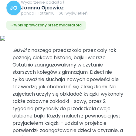
DO POBRANIA
E-wydania miesięcznika
Wygrywaj nagrody
Wydarzenie dodał(a)
Szkolenia w Twojej placówce
JO
Dookoła Polski
Joanna Ojcewicz
INNE
SOCIAL MEDIA
Scenariusze i artykuły
Miesięczniki
Poznajemy regiony
ponad 11 lat temu · 1661 wyświetleń
Konferencje
Materiały z miesięcznika
Aktualne oraz archiwalne numery
Ebooki
Facebook
Spotkania na dużą skalę
Wpis sprawdzony przez moderatora
Sensosmyki
Nasze interaktywne ebooki
Aktualności
Pomoce dydaktyczne
Ebooki
Patronat BLIŻEJ PRZEDSZKOLA
Pakiet szkoleń
Multimedia i pliki
Materiały w formie cyfrowej
Strona WWW dla przedszkola
Instagram
Kompleksowe programy szkoleniowe
Literkowo
Gotowa w mniej niż 10 min • 14 dni bez opłat
Zobacz nas na Instagramie
Plany tygodniowe
Wszystko dla przedszkoli
Jeżyki
z naszego przedszkola przez cały rok
Nauka liter i głosek
Praca wychowawcza
Zamówienia hurtowe
POLECAMY
poznają ciekawe historie, bajki i wiersze.
TikTok
∞
Pakiet bliżej MAX
Sprintem do maratonu
Ostatnio zaangażowaliśmy w czytanie
Zobacz nas na TikToku
Bliżejprzedszkolne zestawy
Akademia Muzyki i Ruchu
Ruch i motywacja
NA SKRÓTY
starszych kolegów z gimnazjum. Dzieci nie
Zestawy do pobrania
Szkolenia muzyczne
YouTube
tylko uważnie słuchają nowych opowieści ale
Bliżej Pieska
Letnia wyprzedaż
Filmy edukacyjne
też wiedzą jak obchodzić się z książkami. Na
Pomoc zwierzętom
Promocje w sklepie
POLECAMY
zajęciach uczyły się obkładać książki, wykonały
Książka (dla) Przedszkolaka
Wybierz prezent
także zabawne zakładki - sowy, przez 2
Nowości
Promowanie czytelnictwa
Przy zamówieniu prenumeraty
tygodnie przynosiły do przedszkola swoje
ulubione bajki. Każdy maluch z pewnością jest
Zapowiedzi
Zaplanuj rok przedszkolny
przyjacielem książki - udział w projekcie
Materiały na nowy rok
potwierdził zaangażowanie dzieci w czytanie, a
Polecamy