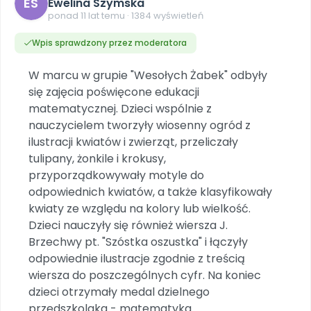
ES
Dookoła Polski
Ewelina Szymska
INNE
SOCIAL MEDIA
Scenariusze i artykuły
Miesięczniki
Poznajemy regiony
ponad 11 lat temu · 1384 wyświetleń
Konferencje
Materiały z miesięcznika
Aktualne oraz archiwalne numery
Ebooki
Facebook
Spotkania na dużą skalę
Wpis sprawdzony przez moderatora
Sensosmyki
Nasze interaktywne ebooki
Aktualności
Pomoce dydaktyczne
Ebooki
Patronat BLIŻEJ PRZEDSZKOLA
Pakiet szkoleń
Multimedia i pliki
Materiały w formie cyfrowej
W marcu w grupie "Wesołych Żabek" odbyły
Strona WWW dla przedszkola
Instagram
Kompleksowe programy szkoleniowe
Literkowo
się zajęcia poświęcone edukacji
Gotowa w mniej niż 10 min • 14 dni bez opłat
Zobacz nas na Instagramie
Plany tygodniowe
Wszystko dla przedszkoli
Nauka liter i głosek
matematycznej. Dzieci wspólnie z
Praca wychowawcza
Zamówienia hurtowe
POLECAMY
TikTok
∞
Pakiet bliżej MAX
nauczycielem tworzyły wiosenny ogród z
Sprintem do maratonu
Zobacz nas na TikToku
Bliżejprzedszkolne zestawy
Akademia Muzyki i Ruchu
ilustracji kwiatów i zwierząt, przeliczały
Ruch i motywacja
NA SKRÓTY
Zestawy do pobrania
Szkolenia muzyczne
tulipany, żonkile i krokusy,
YouTube
Bliżej Pieska
Letnia wyprzedaż
przyporządkowywały motyle do
Filmy edukacyjne
Pomoc zwierzętom
Promocje w sklepie
POLECAMY
odpowiednich kwiatów, a także klasyfikowały
kwiaty ze względu na kolory lub wielkość.
Książka (dla) Przedszkolaka
Wybierz prezent
Nowości
Dzieci nauczyły się również wiersza J.
Promowanie czytelnictwa
Przy zamówieniu prenumeraty
Brzechwy pt. "Szóstka oszustka" i łączyły
Zapowiedzi
Zaplanuj rok przedszkolny
odpowiednie ilustracje zgodnie z treścią
Materiały na nowy rok
wiersza do poszczególnych cyfr. Na koniec
Polecamy
dzieci otrzymały medal dzielnego
Archiwalne numery
przedszkolaka - matematyka.