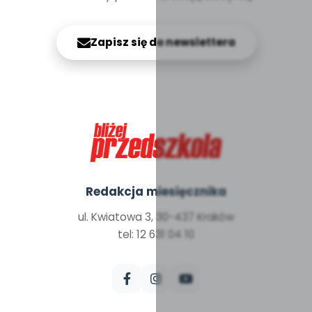
Zapisz się do newslettera
Redakcja miesięcznika
ul. Kwiatowa 3, 30-437 Kraków
tel: 12 631 04 10