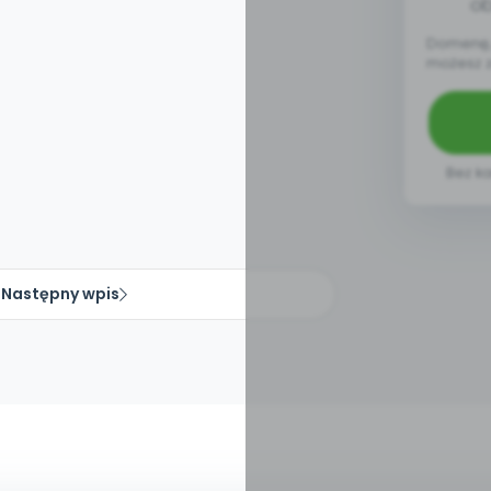
ob
Domenę, 
możesz 
Bez ka
Następny wpis