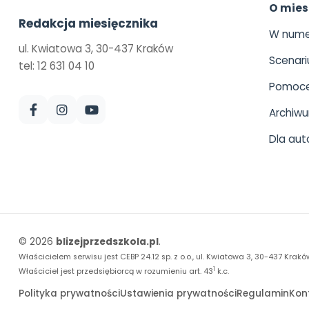
O mies
Redakcja miesięcznika
W nume
ul. Kwiatowa 3, 30-437 Kraków
Scenari
tel: 12 631 04 10
Pomoce
Archiw
Dla aut
© 2026
blizejprzedszkola.pl
.
Właścicielem serwisu jest CEBP 24.12 sp. z o.o., ul. Kwiatowa 3, 30-437 Krakó
1
Właściciel jest przedsiębiorcą w rozumieniu art. 43
k.c.
Polityka prywatności
Ustawienia prywatności
Regulamin
Kon