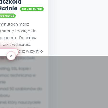
dszkola
łatnie
od 218 zł/rok
bez opłat
u minutach masz
 stronę i dostęp do
go panelu. Dodajesz
treści, wybierasz
 i sprawdzasz wszystko
nie swojej placówki.
sting, SSL, kopie i
moc techniczna w
nie
nad 50 szablonów do
yboru
nel, który nauczyciele