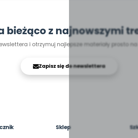
a bieżąco z najnowszymi tr
ewslettera i otrzymuj najlepsze materiały prosto n
Zapisz się do newslettera
cznik
Sklep
Sz