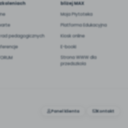
zkoleniach
bliżej MAX
ine
Moja Płytoteka
arte
Platforma Edukacyjna
 rad pedagogicznych
Kiosk online
ferencje
E-booki
Strona WWW dla
 FORUM
przedszkola
Panel klienta
Kontakt