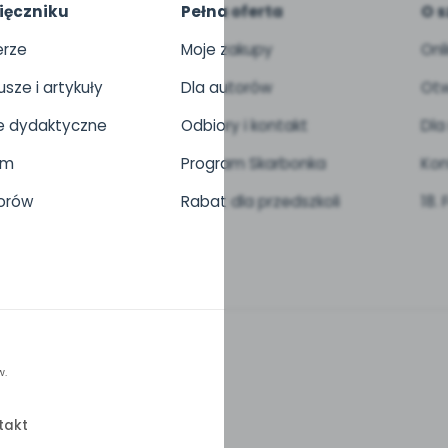
ięczniku
Pełna oferta
O s
rze
Moje zakupy
Onl
usze i artykuły
Dla autorów
Otw
 dydaktyczne
Odbiory i kontakt
Dla
um
Program Skarbonka
Kon
orów
Rabat dla przedszkoli
18.
w.
takt