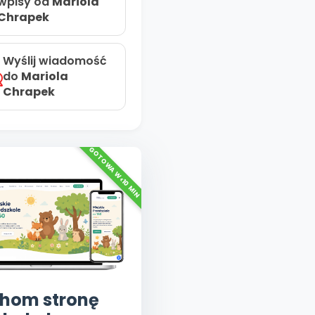
wpisy od
Mariola
Chrapek
Wyślij wiadomość
do
Mariola
Chrapek
hom stronę