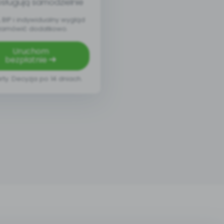
sługują samodzielnie
BIP i indywidualny wygląd
zamówić dodatkowo.
Uruchom
bezpłatnie
rty. Decyzja po 14 dniach.