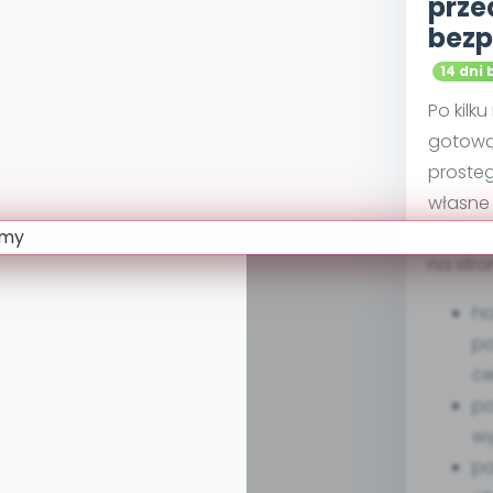
prze
bezp
14 dni 
Po kilk
gotową
proste
własne 
wygląd
na stro
ho
po
ce
po
w
pa