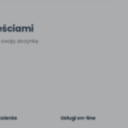
eściami
a swoją skrzynkę
kolenia
Usługi on-line