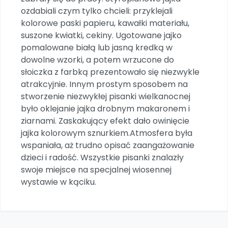
Archiwalne numery
ozdabiali czym tylko chcieli: przyklejali
Promocje
kolorowe paski papieru, kawałki materiału,
Pomoc
suszone kwiatki, cekiny. Ugotowane jajko
pomalowane białą lub jasną kredką w
dowolne wzorki, a potem wrzucone do
słoiczka z farbką prezentowało się niezwykle
atrakcyjnie. Innym prostym sposobem na
stworzenie niezwykłej pisanki wielkanocnej
było oklejanie jajka drobnym makaronem i
ziarnami. Zaskakujący efekt dało owinięcie
jajka kolorowym sznurkiem.Atmosfera była
wspaniała, aż trudno opisać zaangażowanie
dzieci i radość. Wszystkie pisanki znalazły
swoje miejsce na specjalnej wiosennej
wystawie w kąciku.