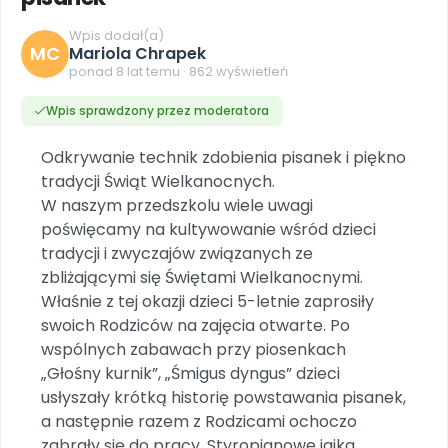
DO POBRANIA
E-wydania miesięcznika
Wygrywaj nagrody
Szkolenia w Twojej placówce
Dookoła Polski
Wpis dodał(a)
INNE
SOCIAL MEDIA
Scenariusze i artykuły
Miesięczniki
Poznajemy regiony
MC
Mariola Chrapek
Konferencje
Materiały z miesięcznika
Aktualne oraz archiwalne numery
Ebooki
Facebook
ponad 8 lat temu · 862 wyświetleń
Spotkania na dużą skalę
Sensosmyki
Nasze interaktywne ebooki
Aktualności
Pomoce dydaktyczne
Ebooki
Patronat BLIŻEJ PRZEDSZKOLA
Wpis sprawdzony przez moderatora
Pakiet szkoleń
Multimedia i pliki
Materiały w formie cyfrowej
Strona WWW dla przedszkola
Instagram
Kompleksowe programy szkoleniowe
Literkowo
Gotowa w mniej niż 10 min • 14 dni bez opłat
Zobacz nas na Instagramie
Odkrywanie technik zdobienia pisanek i piękno
Plany tygodniowe
Wszystko dla przedszkoli
Nauka liter i głosek
tradycji Świąt Wielkanocnych.
Praca wychowawcza
Zamówienia hurtowe
POLECAMY
TikTok
∞
Pakiet bliżej MAX
W naszym przedszkolu wiele uwagi
Sprintem do maratonu
Zobacz nas na TikToku
Bliżejprzedszkolne zestawy
Akademia Muzyki i Ruchu
Ruch i motywacja
poświęcamy na kultywowanie wśród dzieci
NA SKRÓTY
Zestawy do pobrania
Szkolenia muzyczne
tradycji i zwyczajów związanych ze
YouTube
Bliżej Pieska
Letnia wyprzedaż
Filmy edukacyjne
zbliżającymi się Świętami Wielkanocnymi.
Pomoc zwierzętom
Promocje w sklepie
POLECAMY
Właśnie z tej okazji dzieci 5-letnie zaprosiły
swoich Rodziców na zajęcia otwarte. Po
Książka (dla) Przedszkolaka
Wybierz prezent
Nowości
wspólnych zabawach przy piosenkach
Promowanie czytelnictwa
Przy zamówieniu prenumeraty
„Głośny kurnik”, „Śmigus dyngus” dzieci
Zapowiedzi
Zaplanuj rok przedszkolny
usłyszały krótką historię powstawania pisanek,
Materiały na nowy rok
a następnie razem z Rodzicami ochoczo
Polecamy
zabrały się do pracy. Styropianowe jajka