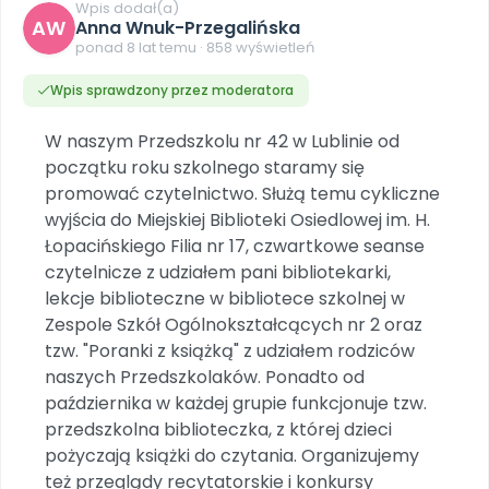
DO POBRANIA
E-wydania miesięcznika
Wygrywaj nagrody
Wpis dodał(a)
Szkolenia w Twojej placówce
AW
Dookoła Polski
Anna Wnuk-Przegalińska
INNE
SOCIAL MEDIA
Scenariusze i artykuły
Miesięczniki
Poznajemy regiony
ponad 8 lat temu · 858 wyświetleń
Konferencje
Materiały z miesięcznika
Aktualne oraz archiwalne numery
Ebooki
Facebook
Spotkania na dużą skalę
Wpis sprawdzony przez moderatora
Sensosmyki
Nasze interaktywne ebooki
Aktualności
Pomoce dydaktyczne
Ebooki
Patronat BLIŻEJ PRZEDSZKOLA
Pakiet szkoleń
Multimedia i pliki
Materiały w formie cyfrowej
W naszym Przedszkolu nr 42 w Lublinie od
Strona WWW dla przedszkola
Instagram
Kompleksowe programy szkoleniowe
Literkowo
początku roku szkolnego staramy się
Gotowa w mniej niż 10 min • 14 dni bez opłat
Zobacz nas na Instagramie
Plany tygodniowe
Wszystko dla przedszkoli
Nauka liter i głosek
promować czytelnictwo. Służą temu cykliczne
Praca wychowawcza
Zamówienia hurtowe
POLECAMY
TikTok
∞
Pakiet bliżej MAX
wyjścia do Miejskiej Biblioteki Osiedlowej im. H.
Sprintem do maratonu
Zobacz nas na TikToku
Bliżejprzedszkolne zestawy
Akademia Muzyki i Ruchu
Łopacińskiego Filia nr 17, czwartkowe seanse
Ruch i motywacja
NA SKRÓTY
Zestawy do pobrania
Szkolenia muzyczne
czytelnicze z udziałem pani bibliotekarki,
YouTube
Bliżej Pieska
Letnia wyprzedaż
lekcje biblioteczne w bibliotece szkolnej w
Filmy edukacyjne
Pomoc zwierzętom
Promocje w sklepie
POLECAMY
Zespole Szkół Ogólnokształcących nr 2 oraz
tzw. "Poranki z książką" z udziałem rodziców
Książka (dla) Przedszkolaka
Wybierz prezent
Nowości
naszych Przedszkolaków. Ponadto od
Promowanie czytelnictwa
Przy zamówieniu prenumeraty
października w każdej grupie funkcjonuje tzw.
Zapowiedzi
Zaplanuj rok przedszkolny
przedszkolna biblioteczka, z której dzieci
Materiały na nowy rok
pożyczają książki do czytania. Organizujemy
Polecamy
też przeglądy recytatorskie i konkursy