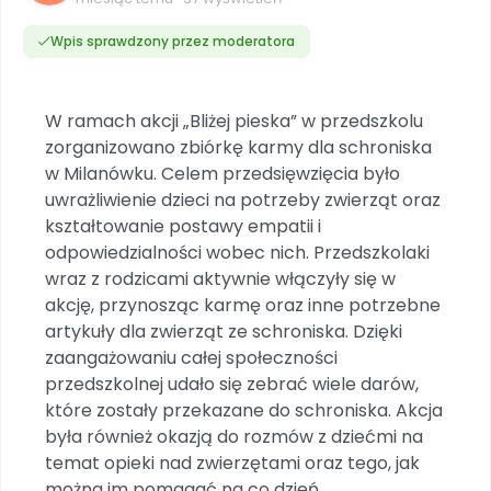
Dookoła Polski
INNE
SOCIAL MEDIA
Scenariusze i artykuły
Miesięczniki
Poznajemy regiony
Konferencje
Materiały z miesięcznika
Aktualne oraz archiwalne numery
Wpis sprawdzony przez moderatora
Ebooki
Facebook
Spotkania na dużą skalę
Sensosmyki
Nasze interaktywne ebooki
Aktualności
Pomoce dydaktyczne
Ebooki
Patronat BLIŻEJ PRZEDSZKOLA
Pakiet szkoleń
Multimedia i pliki
Materiały w formie cyfrowej
W ramach akcji „Bliżej pieska” w przedszkolu
Strona WWW dla przedszkola
Instagram
Kompleksowe programy szkoleniowe
Literkowo
Gotowa w mniej niż 10 min • 14 dni bez opłat
Zobacz nas na Instagramie
zorganizowano zbiórkę karmy dla schroniska
Plany tygodniowe
Wszystko dla przedszkoli
Nauka liter i głosek
w Milanówku. Celem przedsięwzięcia było
Praca wychowawcza
Zamówienia hurtowe
POLECAMY
TikTok
∞
Pakiet bliżej MAX
uwrażliwienie dzieci na potrzeby zwierząt oraz
Sprintem do maratonu
Zobacz nas na TikToku
Bliżejprzedszkolne zestawy
Akademia Muzyki i Ruchu
kształtowanie postawy empatii i
Ruch i motywacja
NA SKRÓTY
Zestawy do pobrania
Szkolenia muzyczne
odpowiedzialności wobec nich. Przedszkolaki
YouTube
Bliżej Pieska
Letnia wyprzedaż
wraz z rodzicami aktywnie włączyły się w
Filmy edukacyjne
Pomoc zwierzętom
Promocje w sklepie
POLECAMY
akcję, przynosząc karmę oraz inne potrzebne
artykuły dla zwierząt ze schroniska. Dzięki
Książka (dla) Przedszkolaka
Wybierz prezent
Nowości
zaangażowaniu całej społeczności
Promowanie czytelnictwa
Przy zamówieniu prenumeraty
przedszkolnej udało się zebrać wiele darów,
Zapowiedzi
Zaplanuj rok przedszkolny
które zostały przekazane do schroniska. Akcja
Materiały na nowy rok
była również okazją do rozmów z dziećmi na
Polecamy
temat opieki nad zwierzętami oraz tego, jak
Archiwalne numery
można im pomagać na co dzień.