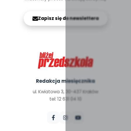
Zapisz się do newslettera
Redakcja miesięcznika
ul. Kwiatowa 3, 30-437 Kraków
tel: 12 631 04 10