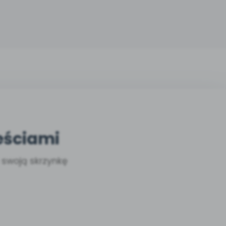
eściami
a swoją skrzynkę