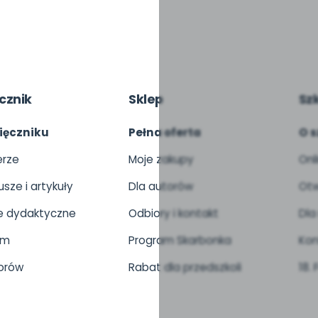
cznik
Sklep
Sz
ięczniku
Pełna oferta
O s
rze
Moje zakupy
Onl
usze i artykuły
Dla autorów
Otw
 dydaktyczne
Odbiory i kontakt
Dla
um
Program Skarbonka
Kon
orów
Rabat dla przedszkoli
18.