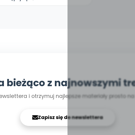
a bieżąco z najnowszymi tr
ewslettera i otrzymuj najlepsze materiały prosto n
Zapisz się do newslettera