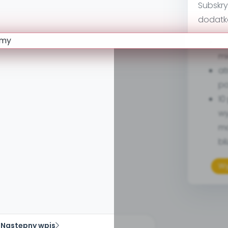
Subskry
dodatk
go
mi
at
po
10
wy
ma
bl
Wy
Następny wpis