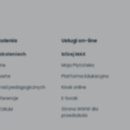
kolenia
Usługi on-line
zkoleniach
bliżej MAX
ine
Moja Płytoteka
arte
Platforma Edukacyjna
 rad pedagogicznych
Kiosk online
ferencje
E-booki
Strona WWW dla
 FORUM
przedszkola