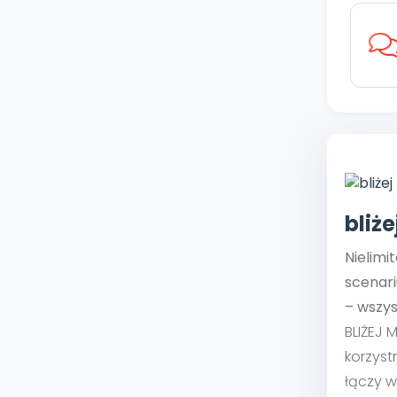
bliż
Nielimi
scenari
– wszys
BLIŻEJ 
korzyst
łączy w