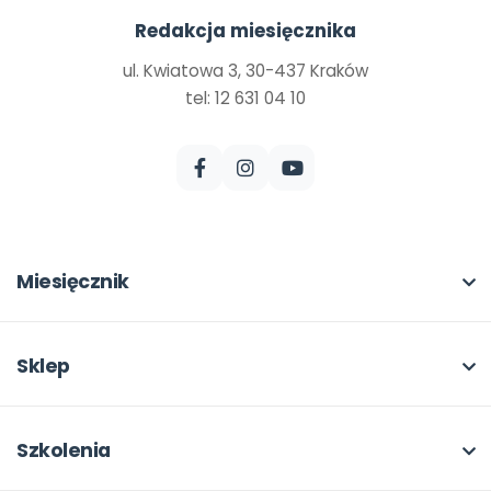
Redakcja miesięcznika
ul. Kwiatowa 3, 30-437 Kraków
tel: 12 631 04 10
Miesięcznik
O miesięczniku
W numerze
Sklep
Scenariusze i artykuły
Pełna oferta
Pomoce dydaktyczne
Moje zakupy
Szkolenia
Archiwum
Dla autorów