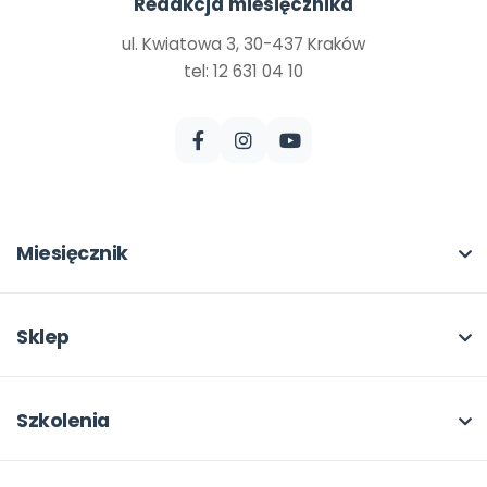
Redakcja miesięcznika
ul. Kwiatowa 3, 30-437 Kraków
tel: 12 631 04 10
Miesięcznik
O miesięczniku
W numerze
Sklep
Scenariusze i artykuły
Pełna oferta
Pomoce dydaktyczne
Moje zakupy
Szkolenia
Archiwum
Dla autorów
O szkoleniach