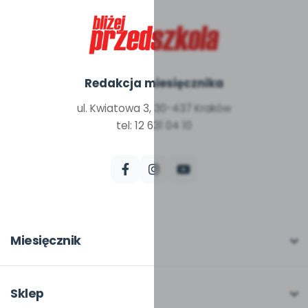
Redakcja miesięcznika
ul. Kwiatowa 3, 30-437 Kraków
tel: 12 631 04 10
Miesięcznik
O miesięczniku
W numerze
Sklep