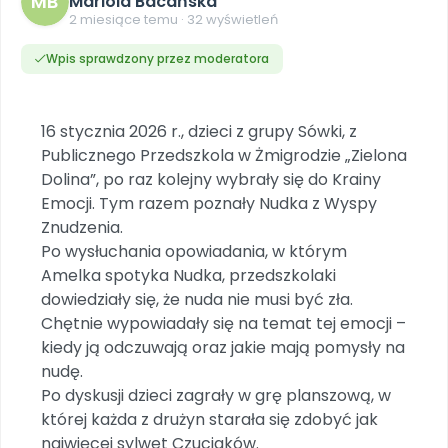
MB
Mariola Bacańska
DO POBRANIA
E-wydania miesięcznika
Wygrywaj nagrody
Szkolenia w Twojej placówce
2 miesiące temu · 32 wyświetleń
Dookoła Polski
INNE
SOCIAL MEDIA
Scenariusze i artykuły
Miesięczniki
Poznajemy regiony
Konferencje
Materiały z miesięcznika
Aktualne oraz archiwalne numery
Wpis sprawdzony przez moderatora
Ebooki
Facebook
Spotkania na dużą skalę
Sensosmyki
Nasze interaktywne ebooki
Aktualności
Pomoce dydaktyczne
Ebooki
Patronat BLIŻEJ PRZEDSZKOLA
Pakiet szkoleń
Multimedia i pliki
Materiały w formie cyfrowej
16 stycznia 2026 r., dzieci z grupy Sówki, z
Strona WWW dla przedszkola
Instagram
Kompleksowe programy szkoleniowe
Literkowo
Gotowa w mniej niż 10 min • 14 dni bez opłat
Zobacz nas na Instagramie
Publicznego Przedszkola w Żmigrodzie „Zielona
Plany tygodniowe
Wszystko dla przedszkoli
Nauka liter i głosek
Dolina”, po raz kolejny wybrały się do Krainy
Praca wychowawcza
Zamówienia hurtowe
POLECAMY
TikTok
∞
Pakiet bliżej MAX
Emocji. Tym razem poznały Nudka z Wyspy
Sprintem do maratonu
Zobacz nas na TikToku
Bliżejprzedszkolne zestawy
Akademia Muzyki i Ruchu
Znudzenia.
Ruch i motywacja
NA SKRÓTY
Zestawy do pobrania
Szkolenia muzyczne
Po wysłuchania opowiadania, w którym
YouTube
Bliżej Pieska
Letnia wyprzedaż
Amelka spotyka Nudka, przedszkolaki
Filmy edukacyjne
Pomoc zwierzętom
Promocje w sklepie
POLECAMY
dowiedziały się, że nuda nie musi być zła.
Chętnie wypowiadały się na temat tej emocji –
Książka (dla) Przedszkolaka
Wybierz prezent
Nowości
kiedy ją odczuwają oraz jakie mają pomysły na
Promowanie czytelnictwa
Przy zamówieniu prenumeraty
nudę.
Zapowiedzi
Zaplanuj rok przedszkolny
Po dyskusji dzieci zagrały w grę planszową, w
Materiały na nowy rok
której każda z drużyn starała się zdobyć jak
Polecamy
najwięcej sylwet Czuciaków.