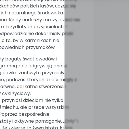
zkańców polskich lasów, ucząc się
 ich naturalnego środowiska.
c: Kiedy nadeszły mrozy, dzieci nie
 skrzydlatych przyjaciołach –
 odpowiedzialnie dokarmiały ptaki
 o to, by w karmnikach nie
powiednich przysmaków.
ały bogaty świat owadów i
 ogromną rolę odgrywają one w
ą dawkę zachwytu przyniosły
e, podczas których dzieci mogły z
barwne, delikatne stworzenia i
 cykl życiowy.
a” przyniósł dzieciom nie tylko
śmiechu, ale przede wszystkim
 Poprzez bezpośrednie
taty i aktywne pomaganie, „Orły” i
ę, że zwierzę to żywa istota, która