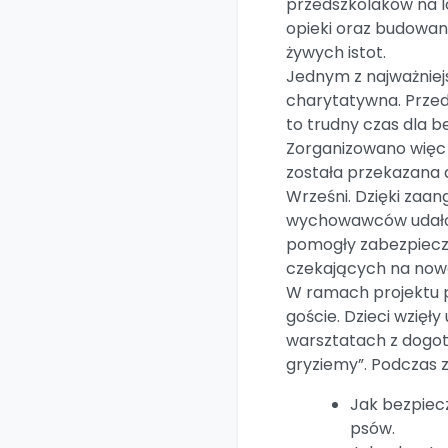
przedszkolaków na l
opieki oraz budowan
żywych istot.
​Jednym z najważnie
charytatywna. Przed
to trudny czas dla
Zorganizowano więc 
została przekazana 
Wrześni. Dzięki zaan
wychowawców udało 
pomogły zabezpiecz
czekających na now
W ramach projektu pr
goście. Dzieci wzięły
warsztatach z dogot
gryziemy”. Podczas z
​Jak bezpie
psów.