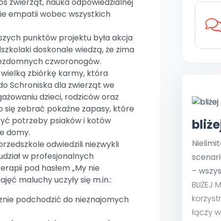
os zwierząt, nauka odpowiedzialnej
ie empatii wobec wszystkich
jszych punktów projektu była akcja
szkolaki doskonale wiedzą, że zima
 bezdomnych czworonogów.
wielką zbiórkę karmy, która
do Schroniska dla zwierząt we
gażowaniu dzieci, rodziców oraz
się zebrać pokaźne zapasy, które
yć potrzeby psiaków i kotów
bliż
e domy.
Nielimi
zedszkole odwiedzili niezwykli
 udział w profesjonalnych
scenari
erapii pod hasłem „My nie
– wszys
ajęć maluchy uczyły się m.in.:
BLIŻEJ 
korzyst
cznie podchodzić do nieznajomych
łączy w