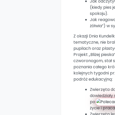
​Jak odczyt
(kiedy pies 
spokoju).
​Jak reagowa
żółwia”) w s
​Z okazji Dnia Kunde
tematyczne, nie bra
pupilach oraz plast
Projekt „Bliżej pies
czworonogom, stał si
poznania całego kró
kolejnych tygodni p
podróż edukacyjną:
​Zwierzęta d
dowiedziały s
posiadaniem
życie i prac
​Zwierzęta l