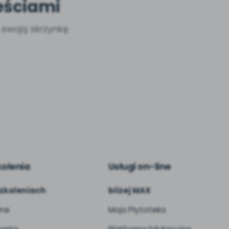
eściami
a swoją skrzynkę
kolenia
Usługi on-line
zkoleniach
bliżej MAX
ine
Moja Płytoteka