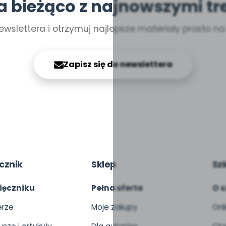
a bieżąco z najnowszymi tr
ewslettera i otrzymuj najlepsze materiały prosto n
Zapisz się do newslettera
cznik
Sklep
Sz
ięczniku
Pełna oferta
O s
rze
Moje zakupy
Onl