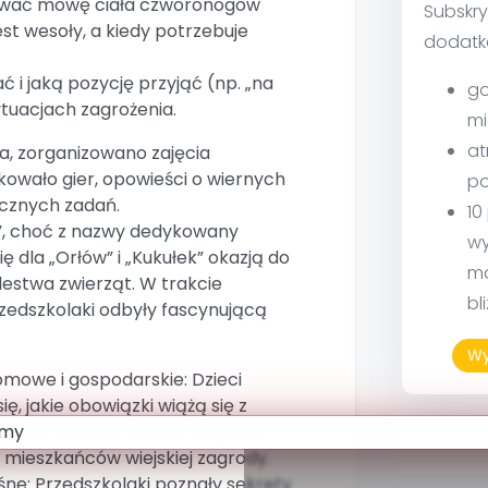
ywać mowę ciała czworonogów
Subskry
jest wesoły, a kiedy potrzebuje
dodatk
ć i jaką pozycję przyjąć (np. „na
go
ytuacjach zagrożenia.
mi
at
lka, zorganizowano zajęcia
kowało gier, opowieści o wiernych
po
ycznych zadań.
10
ka”, choć z nazwy dedykowany
wy
ę dla „Orłów” i „Kukułek” okazją do
ma
lestwa zwierząt. W trakcie
bl
rzedszkolaki odbyły fascynującą
Wy
omowe i gospodarskie: Dzieci
ię, jakie obowiązki wiążą się z
 psa czy kota oraz jak wygląda
a mieszkańców wiejskiej zagrody.
eśne: Przedszkolaki poznały sekrety