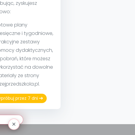
bując, zyskujesz
owo:
towe plany
esięczne i tygodniowe,
rakcyjne zestawy
mocy dydaktycznych,
 pobrań, które możesz
korzystać na dowolne
teriały ze strony
izejprzedszkola.pl.
próbuj przez 7 dni