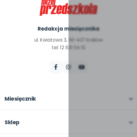
Redakcja miesięcznika
ul. Kwiatowa 3, 30-437 Kraków
tel: 12 631 04 10
Miesięcznik
O miesięczniku
W numerze
Sklep
Scenariusze i artykuły
Pełna oferta