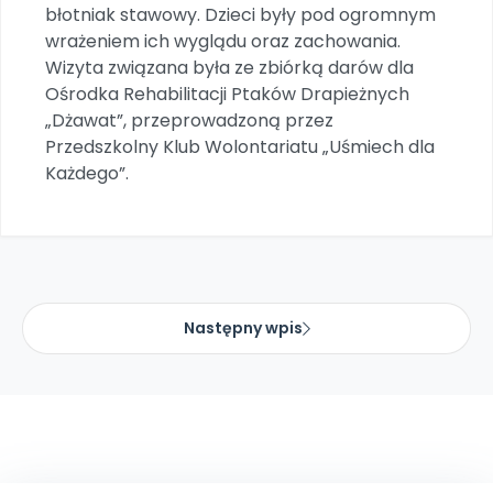
Archiwalne numery
błotniak stawowy. Dzieci były pod ogromnym
Promocje
wrażeniem ich wyglądu oraz zachowania.
Pomoc
Wizyta związana była ze zbiórką darów dla
Ośrodka Rehabilitacji Ptaków Drapieżnych
„Dżawat”, przeprowadzoną przez
Przedszkolny Klub Wolontariatu „Uśmiech dla
Każdego”.
Następny wpis