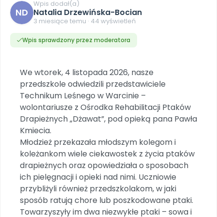
DO POBRANIA
E-wydania miesięcznika
Wygrywaj nagrody
Wpis dodał(a)
Szkolenia w Twojej placówce
ND
Dookoła Polski
Natalia Drzewińska-Bocian
INNE
SOCIAL MEDIA
Scenariusze i artykuły
Miesięczniki
Poznajemy regiony
3 miesiące temu · 44 wyświetleń
Konferencje
Materiały z miesięcznika
Aktualne oraz archiwalne numery
Ebooki
Facebook
Spotkania na dużą skalę
Wpis sprawdzony przez moderatora
Sensosmyki
Nasze interaktywne ebooki
Aktualności
Pomoce dydaktyczne
Ebooki
Patronat BLIŻEJ PRZEDSZKOLA
Pakiet szkoleń
Multimedia i pliki
Materiały w formie cyfrowej
Strona WWW dla przedszkola
Instagram
Kompleksowe programy szkoleniowe
Literkowo
We wtorek, 4 listopada 2026, nasze
Gotowa w mniej niż 10 min • 14 dni bez opłat
Zobacz nas na Instagramie
Plany tygodniowe
Wszystko dla przedszkoli
Nauka liter i głosek
przedszkole odwiedzili przedstawiciele
Praca wychowawcza
Zamówienia hurtowe
POLECAMY
TikTok
Technikum Leśnego w Warcinie –
∞
Pakiet bliżej MAX
Sprintem do maratonu
Zobacz nas na TikToku
wolontariusze z Ośrodka Rehabilitacji Ptaków
Bliżejprzedszkolne zestawy
Akademia Muzyki i Ruchu
Ruch i motywacja
NA SKRÓTY
Zestawy do pobrania
Szkolenia muzyczne
Drapieżnych „Dżawat”, pod opieką pana Pawła
YouTube
Bliżej Pieska
Kmiecia.
Letnia wyprzedaż
Filmy edukacyjne
Pomoc zwierzętom
Promocje w sklepie
Młodzież przekazała młodszym kolegom i
POLECAMY
koleżankom wiele ciekawostek z życia ptaków
Książka (dla) Przedszkolaka
Wybierz prezent
Nowości
drapieżnych oraz opowiedziała o sposobach
Promowanie czytelnictwa
Przy zamówieniu prenumeraty
ich pielęgnacji i opieki nad nimi. Uczniowie
Zapowiedzi
przybliżyli również przedszkolakom, w jaki
Zaplanuj rok przedszkolny
Materiały na nowy rok
sposób ratują chore lub poszkodowane ptaki.
Polecamy
Towarzyszyły im dwa niezwykłe ptaki – sowa i