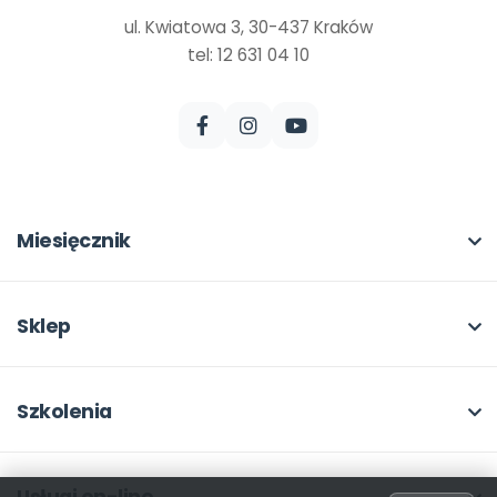
ul. Kwiatowa 3, 30-437 Kraków
tel: 12 631 04 10
Miesięcznik
O miesięczniku
W numerze
Sklep
Scenariusze i artykuły
Pełna oferta
Pomoce dydaktyczne
Moje zakupy
Szkolenia
Archiwum
Dla autorów
O szkoleniach
Dla autorów
Odbiory i kontakt
Online