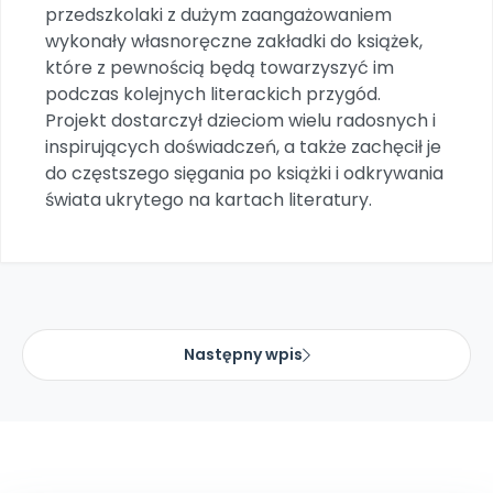
Archiwalne numery
przedszkolaki z dużym zaangażowaniem
Promocje
wykonały własnoręczne zakładki do książek,
Pomoc
które z pewnością będą towarzyszyć im
podczas kolejnych literackich przygód.
Projekt dostarczył dzieciom wielu radosnych i
inspirujących doświadczeń, a także zachęcił je
do częstszego sięgania po książki i odkrywania
świata ukrytego na kartach literatury.
Następny wpis