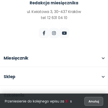
Redakcja miesięcznika
ul. Kwiatowa 3, 30-437 Kraków
tel: 12 631 04 10
Miesięcznik
O miesięczniku
W numerze
Sklep
Scenariusze i artykuły
Pełna oferta
Pomoce dydaktyczne
Moje zakupy
Szkolenia
Przeniesienie do kolejnego wpisu za
2
s
Anuluj
Archiwum
Dla autorów
O szkoleniach