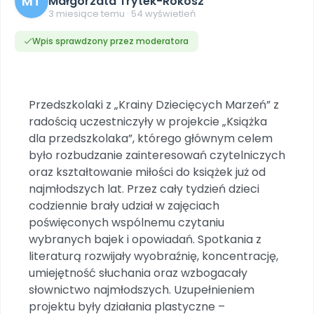
MT
Małgorzata Trytek-Rokosz
DO POBRANIA
E-wydania miesięcznika
Wygrywaj nagrody
Szkolenia w Twojej placówce
3 miesiące temu · 54 wyświetleń
Dookoła Polski
INNE
SOCIAL MEDIA
Scenariusze i artykuły
Miesięczniki
Poznajemy regiony
Konferencje
Materiały z miesięcznika
Aktualne oraz archiwalne numery
Wpis sprawdzony przez moderatora
Ebooki
Facebook
Spotkania na dużą skalę
Sensosmyki
Nasze interaktywne ebooki
Aktualności
Pomoce dydaktyczne
Ebooki
Patronat BLIŻEJ PRZEDSZKOLA
Pakiet szkoleń
Multimedia i pliki
Materiały w formie cyfrowej
Strona WWW dla przedszkola
Instagram
Kompleksowe programy szkoleniowe
Literkowo
Przedszkolaki z „Krainy Dziecięcych Marzeń” z
Gotowa w mniej niż 10 min • 14 dni bez opłat
Zobacz nas na Instagramie
Plany tygodniowe
Wszystko dla przedszkoli
Nauka liter i głosek
radością uczestniczyły w projekcie „Książka
Praca wychowawcza
Zamówienia hurtowe
POLECAMY
TikTok
dla przedszkolaka”, którego głównym celem
∞
Pakiet bliżej MAX
Sprintem do maratonu
Zobacz nas na TikToku
było rozbudzanie zainteresowań czytelniczych
Bliżejprzedszkolne zestawy
Akademia Muzyki i Ruchu
Ruch i motywacja
NA SKRÓTY
Zestawy do pobrania
Szkolenia muzyczne
oraz kształtowanie miłości do książek już od
YouTube
Bliżej Pieska
najmłodszych lat. Przez cały tydzień dzieci
Letnia wyprzedaż
Filmy edukacyjne
Pomoc zwierzętom
Promocje w sklepie
codziennie brały udział w zajęciach
POLECAMY
poświęconych wspólnemu czytaniu
Książka (dla) Przedszkolaka
Wybierz prezent
Nowości
wybranych bajek i opowiadań. Spotkania z
Promowanie czytelnictwa
Przy zamówieniu prenumeraty
literaturą rozwijały wyobraźnię, koncentrację,
Zapowiedzi
umiejętność słuchania oraz wzbogacały
Zaplanuj rok przedszkolny
Materiały na nowy rok
słownictwo najmłodszych. Uzupełnieniem
Polecamy
projektu były działania plastyczne –