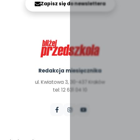
Zapisz się do newslettera
Redakcja miesięcznika
ul. Kwiatowa 3, 30-437 Kraków
tel: 12 631 04 10