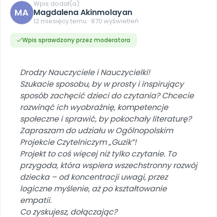
DO POBRANIA
E-wydania miesięcznika
Wygrywaj nagrody
Wpis dodał(a)
Szkolenia w Twojej placówce
MA
Dookoła Polski
Magdalena Akinmolayan
INNE
SOCIAL MEDIA
Scenariusze i artykuły
Miesięczniki
Poznajemy regiony
12 miesięcy temu · 870 wyświetleń
Konferencje
Materiały z miesięcznika
Aktualne oraz archiwalne numery
Ebooki
Facebook
Spotkania na dużą skalę
Wpis sprawdzony przez moderatora
Sensosmyki
Nasze interaktywne ebooki
Aktualności
Pomoce dydaktyczne
Ebooki
Patronat BLIŻEJ PRZEDSZKOLA
Pakiet szkoleń
Multimedia i pliki
Materiały w formie cyfrowej
Strona WWW dla przedszkola
Instagram
Kompleksowe programy szkoleniowe
Literkowo
Drodzy Nauczyciele i Nauczycielki!
Gotowa w mniej niż 10 min • 14 dni bez opłat
Zobacz nas na Instagramie
Plany tygodniowe
Wszystko dla przedszkoli
Nauka liter i głosek
Szukacie sposobu, by w prosty i inspirujący
Praca wychowawcza
Zamówienia hurtowe
POLECAMY
TikTok
sposób zachęcić dzieci do czytania? Chcecie
∞
Pakiet bliżej MAX
Sprintem do maratonu
Zobacz nas na TikToku
rozwinąć ich wyobraźnię, kompetencje
Bliżejprzedszkolne zestawy
Akademia Muzyki i Ruchu
Ruch i motywacja
NA SKRÓTY
Zestawy do pobrania
Szkolenia muzyczne
społeczne i sprawić, by pokochały literaturę?
YouTube
Bliżej Pieska
Zapraszam do udziału w Ogólnopolskim
Letnia wyprzedaż
Filmy edukacyjne
Pomoc zwierzętom
Promocje w sklepie
Projekcie Czytelniczym „Guzik”!
POLECAMY
Projekt to coś więcej niż tylko czytanie. To
Książka (dla) Przedszkolaka
Wybierz prezent
Nowości
przygoda, która wspiera wszechstronny rozwój
Promowanie czytelnictwa
Przy zamówieniu prenumeraty
dziecka – od koncentracji uwagi, przez
Zapowiedzi
logiczne myślenie, aż po kształtowanie
Zaplanuj rok przedszkolny
Materiały na nowy rok
empatii.
Polecamy
Co zyskujesz, dołączając?