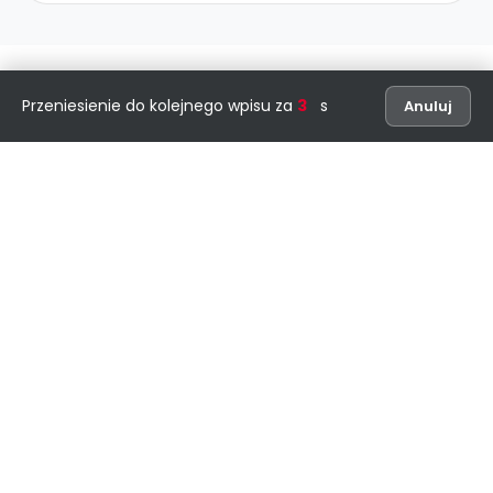
Przeniesienie do kolejnego wpisu za
2
s
Anuluj
Bądź na bieżąco z najnowszymi
treściami
Zapisz się do newslettera i otrzymuj najlepsze
materiały prosto na swoją skrzynkę
Zapisz się do newslettera