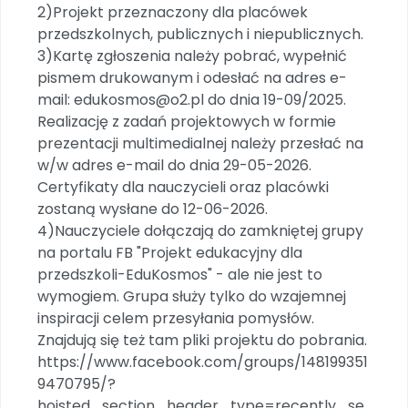
2)Projekt przeznaczony dla placówek
przedszkolnych, publicznych i niepublicznych.
3)Kartę zgłoszenia należy pobrać, wypełnić
pismem drukowanym i odesłać na adres e-
mail: edukosmos@o2.pl do dnia 19-09/2025.
Realizację z zadań projektowych w formie
prezentacji multimedialnej należy przesłać na
w/w adres e-mail do dnia 29-05-2026.
Certyfikaty dla nauczycieli oraz placówki
zostaną wysłane do 12-06-2026.
4)Nauczyciele dołączają do zamkniętej grupy
na portalu FB "Projekt edukacyjny dla
przedszkoli-EduKosmos" - ale nie jest to
wymogiem. Grupa służy tylko do wzajemnej
inspiracji celem przesyłania pomysłów.
Znajdują się też tam pliki projektu do pobrania.
https://www.facebook.com/groups/148199351
9470795/?
hoisted_section_header_type=recently_se