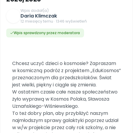
DO POBRANIA
E-wydania miesięcznika
Wygrywaj nagrody
Szkolenia w Twojej placówce
Dookoła Polski
Wpis dodał(a)
INNE
SOCIAL MEDIA
Scenariusze i artykuły
Miesięczniki
Poznajemy regiony
Daria Klimczak
Konferencje
Materiały z miesięcznika
Aktualne oraz archiwalne numery
Ebooki
Facebook
12 miesięcy temu · 1346 wyświetleń
Spotkania na dużą skalę
Sensosmyki
Nasze interaktywne ebooki
Aktualności
Pomoce dydaktyczne
Ebooki
Patronat BLIŻEJ PRZEDSZKOLA
Wpis sprawdzony przez moderatora
Pakiet szkoleń
Multimedia i pliki
Materiały w formie cyfrowej
Strona WWW dla przedszkola
Instagram
Kompleksowe programy szkoleniowe
Literkowo
Gotowa w mniej niż 10 min • 14 dni bez opłat
Zobacz nas na Instagramie
Plany tygodniowe
Wszystko dla przedszkoli
Nauka liter i głosek
Praca wychowawcza
Zamówienia hurtowe
POLECAMY
TikTok
∞
Pakiet bliżej MAX
Sprintem do maratonu
Chcesz uczyć dzieci o kosmosie? Zapraszam
Zobacz nas na TikToku
Bliżejprzedszkolne zestawy
Akademia Muzyki i Ruchu
Ruch i motywacja
NA SKRÓTY
w kosmiczną podróż z projektem „EduKosmos”
Zestawy do pobrania
Szkolenia muzyczne
YouTube
przeznaczonym dla przedszkolaków. Świat
Bliżej Pieska
Letnia wyprzedaż
Filmy edukacyjne
jest wielki, piękny i ciągle się zmienia.
Pomoc zwierzętom
Promocje w sklepie
POLECAMY
W ostatnim czasie całe nasze społeczeństwo
Książka (dla) Przedszkolaka
Wybierz prezent
żyło wyprawą w Kosmos Polaka, Sławosza
Nowości
Promowanie czytelnictwa
Przy zamówieniu prenumeraty
Uznańskiego-Wiśniewskiego.
To też dobry plan, aby przybliżyć naszym
Zapowiedzi
Zaplanuj rok przedszkolny
najmłodszym sprawy galaktyki poprzez udział
Materiały na nowy rok
w w/w projekcie przez cały rok szkolny, a nie
Polecamy