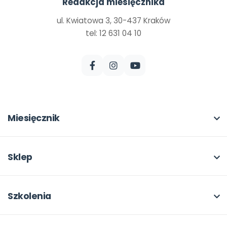
Redakcja miesięcznika
ul. Kwiatowa 3, 30-437 Kraków
tel: 12 631 04 10
Miesięcznik
O miesięczniku
W numerze
Sklep
Scenariusze i artykuły
Pełna oferta
Pomoce dydaktyczne
Moje zakupy
Szkolenia
Archiwum
Dla autorów
O szkoleniach