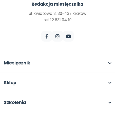
Redakcja miesięcznika
ul. Kwiatowa 3, 30-437 Kraków
tel: 12 631 04 10
Miesięcznik
O miesięczniku
W numerze
Sklep
Scenariusze i artykuły
Pełna oferta
Pomoce dydaktyczne
Moje zakupy
Szkolenia
Archiwum
Dla autorów
O szkoleniach