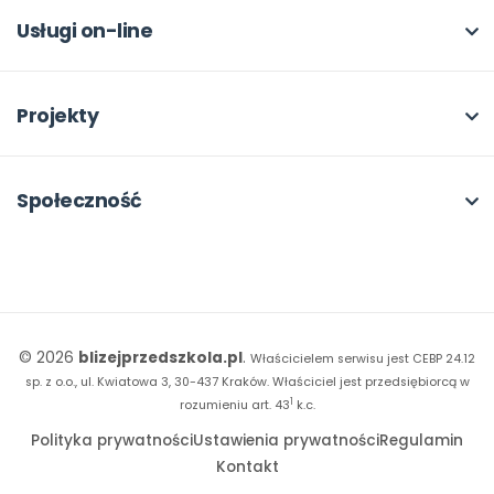
Dla autorów
Odbiory i kontakt
Online
Usługi on-line
Program Skarbonka
Otwarte
bliżej MAX
Rabat dla przedszkoli
Dla rad pedagogicznych
Moja Płytoteka
Projekty
Konferencje
Platforma Edukacyjna
Wszystkie projekty
18. FORUM
Kiosk online
Kumpelkowo
Społeczność
E-booki
Literkowo
Wpisy
Strona WWW dla przedszkola
Czuciaki
Konkursy
Witaminki
Facebook
© 2026
blizejprzedszkola.pl
.
Właścicielem serwisu jest CEBP 24.12
Dookoła Polski
Instagram
sp. z o.o., ul. Kwiatowa 3, 30-437 Kraków.
Właściciel jest przedsiębiorcą w
1
Sensosmyki
rozumieniu art. 43
k.c.
YouTube
Polityka prywatności
Ustawienia prywatności
Regulamin
Sprintem do maratonu
Kontakt
Bliżej Pieska