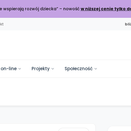
óre wspierają rozwój dziecka” – nowość
w niższej cenie tylko d
kt
bl
 on-line
Projekty
Społeczność
WYDANIU
OLEŃ
SZKOLA
DO POBRANIA
KATEGORIE
INNE
SOCIAL M
mpelkowo
od numeru 6.2026
ijamy relacje
NOWY NUMER
PRZEDSPRZEDAŻ
ine
a Płytoteka
sy
Scenariusze i artyku
Nasze publikacje
Konferencje
lenia online
+ utworów
cz do dyskusji
Materiały z miesięcznika
Książki i materiały eduk
Spotkania na dużą skalę
ciaki
Trwa do czerwca 2026
je i relacje
Miesięczniki
Pakiet szkoleń
arte
tforma Edukacyjna
kursy
Pomoce dydaktycz