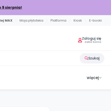
o 9 sierpnia!
iżej MAX
|
Moja płytoteka
|
Platforma
|
Kiosk
|
E-booki
Zaloguj się
Załóż konto
Szukaj
więcej
EDIA
POLECAMY
NA SKRÓTY
POLECAMY
Literkowo
od numeru 6.2026
Nauka liter i głosek
ły
Ebooki
Facebook
acyjne
Nasze interaktywne ebooki
Aktualności
Sprintem do maratonu
Ruch i motywacja
ne
Strona WWW dla przedszkola
Instagram