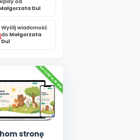
wpisy od
Małgorzata Dul
Wyślij wiadomość
do
Małgorzata
Dul
hom stronę