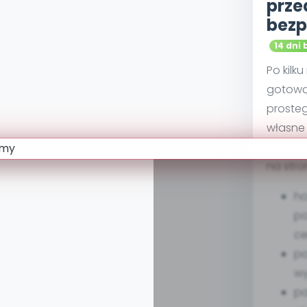
prze
bezp
14 dni 
Po kilk
gotową
proste
własne 
wygląd
na stro
ho
po
ce
po
w
pa