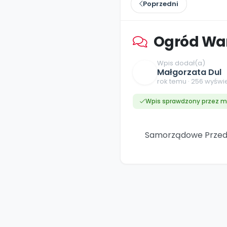
online lub stacjonarnie.
Poprzedni
Szko
Film
Wygr
Społeczność
Strona główna
Poznaj pakiet MAX
Wszystkie projekty
Skontaktuj się
Wit
O miesięczniku
O Akademii
+48 12 631 04 10
Zdro
Zam
Kio
Ogród Wa
kontakt@blizejprzedszkola.pl
Szko
E-wy
Doo
Pozn
Wpis dodał(a)
Małgorzata Dul
Akredyt
rok temu · 256 wyświ
Wydanie l
∞
Pakiet 
Dodaj wpis
Sen
Akademia Edu
Pełen dostęp
Zob
Testuj przez 7 dni
Patr
Strefy, k
Wpis sprawdzony przez m
przedłużenie a
NP.5470.4.20
Zam
Zob
Samorządowe Przeds