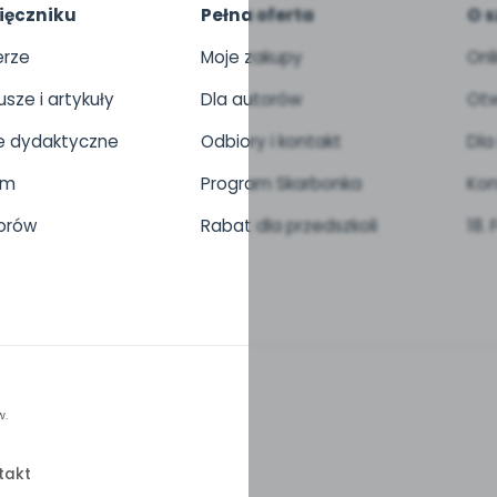
ięczniku
Pełna oferta
O s
rze
Moje zakupy
Onl
usze i artykuły
Dla autorów
Otw
 dydaktyczne
Odbiory i kontakt
Dla
um
Program Skarbonka
Kon
orów
Rabat dla przedszkoli
18.
w.
takt