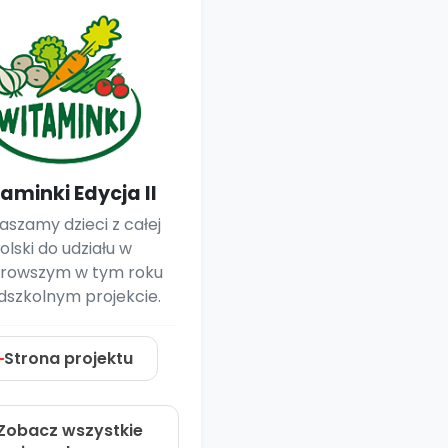
e
y
Gotowa w mniej niż 10 min • 14 dni bez opłat
Zobacz nas na Instagramie
Bliżej Pieska
Pomoc zwierzętom
TikTok
Nowości
Zobacz nas na TikToku
wej
Książka (dla) Przedszkolaka
Zapowiedzi
Promowanie czytelnictwa
YouTube
zkoli
Polecamy
Filmy edukacyjne
osk Online.
5 czerwca 2024 r. uzyskała
Promocje
aminki Edycja II
19 r. Nr decyzji:
aszamy dzieci z całej
Archiwalne numery
olski do udziału w
drowszym w tym roku
Pomoc
dszkolnym projekcie.
Strona projektu
Zobacz wszystkie