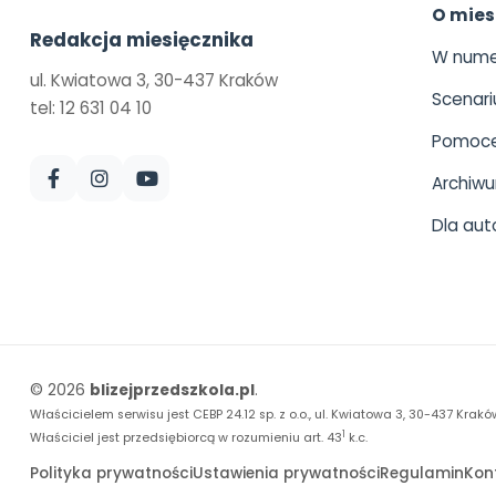
O mies
Redakcja miesięcznika
W nume
ul. Kwiatowa 3, 30-437 Kraków
Scenari
tel: 12 631 04 10
Pomoce
Archiw
Dla aut
© 2026
blizejprzedszkola.pl
.
Właścicielem serwisu jest CEBP 24.12 sp. z o.o., ul. Kwiatowa 3, 30-437 Krakó
1
Właściciel jest przedsiębiorcą w rozumieniu art. 43
k.c.
Polityka prywatności
Ustawienia prywatności
Regulamin
Kon