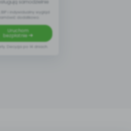
sługują samodzielnie
BIP i indywidualny wygląd
zamówić dodatkowo.
Uruchom
bezpłatnie
rty. Decyzja po 14 dniach.