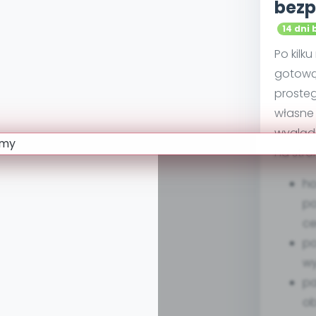
bezp
14 dni 
Po kilk
gotową
proste
własne 
wygląd
na stro
ho
po
ce
po
w
pa
ob