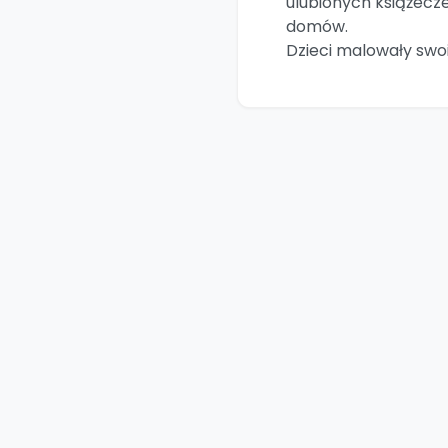
ulubionych książecze
domów.
Dzieci malowały swo