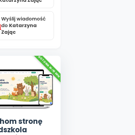
Katarzyna Zając
Wyślij wiadomość
do
Katarzyna
Zając
hom stronę
dszkola