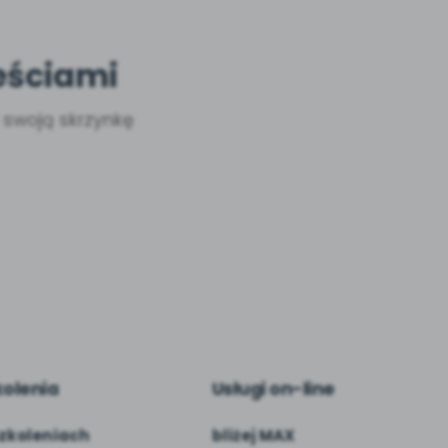
eściami
a swoją skrzynkę
kolenia
Usługi on-line
zkoleniach
bliżej MAX