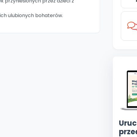
k przyniesionych przez dzieci z
ich ulubionych bohaterów.
Uruc
prze