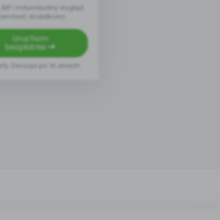
BIP i indywidualny wygląd
zamówić dodatkowo.
Uruchom
bezpłatnie
rty. Decyzja po 14 dniach.