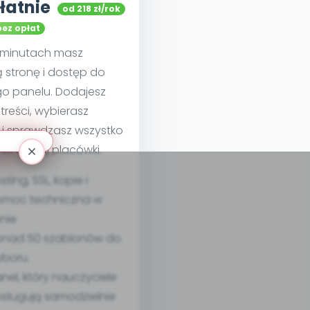
łatnie
od 218 zł/rok
bez opłat
u minutach masz
 stronę i dostęp do
go panelu. Dodajesz
treści, wybierasz
 i sprawdzasz wszystko
nie swojej placówki.
sting, SSL, kopie i
moc techniczna w
nie
nad 50 szablonów do
yboru
nel, który nauczyciele
sługują samodzielnie