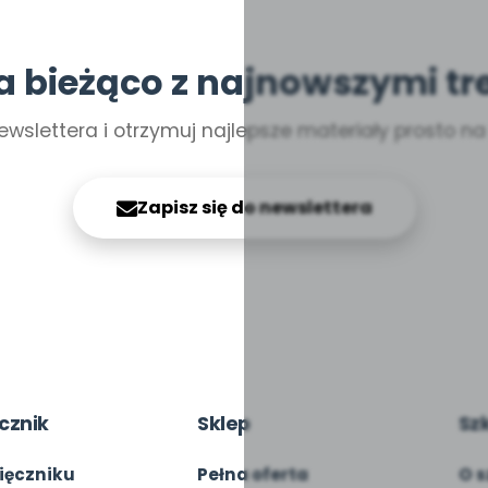
a bieżąco z najnowszymi tr
ewslettera i otrzymuj najlepsze materiały prosto n
Zapisz się do newslettera
cznik
Sklep
Sz
ięczniku
Pełna oferta
O s