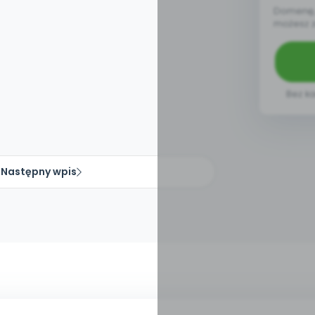
Domenę, 
możesz 
Bez ka
Następny wpis