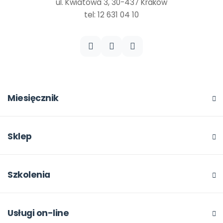
ul. Kwiatowa 3, 30-437 Kraków
tel: 12 631 04 10
Miesięcznik
O miesięczniku
W numerze
Sklep
Scenariusze i artykuły
Pełna oferta
Pomoce dydaktyczne
Moje zakupy
Szkolenia
Archiwum
Dla autorów
O szkoleniach
Dla autorów
Odbiory i kontakt
Online
Usługi on-line