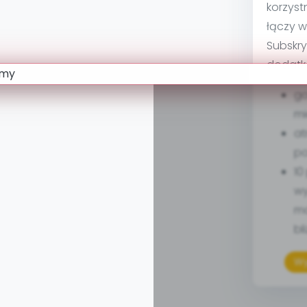
korzyst
łączy w
Subskry
dodatk
go
mi
at
po
10
wy
ma
bl
Wy