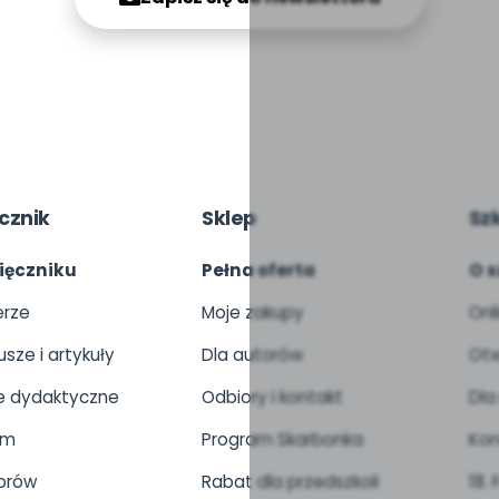
cznik
Sklep
Sz
ięczniku
Pełna oferta
O s
rze
Moje zakupy
Onl
usze i artykuły
Dla autorów
Otw
 dydaktyczne
Odbiory i kontakt
Dla
um
Program Skarbonka
Kon
orów
Rabat dla przedszkoli
18.