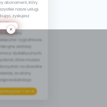
ny abonament, który
szystkie nasze usługi.
bując, zyskujesz
owo:
towe plany
esięczne i tygodniowe,
rakcyjne zestawy
mocy dydaktycznych,
 pobrań, które możesz
korzystać na dowolne
teriały ze strony
izejprzedszkola.pl.
próbuj przez 7 dni