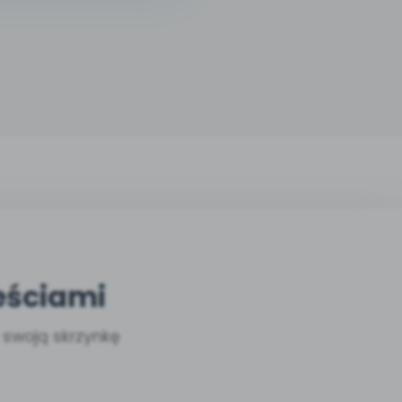
eściami
a swoją skrzynkę