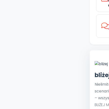
bliż
Nielimi
scenari
– wszys
BLIŻEJ 