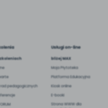
kolenia
Usługi on-line
zkoleniach
bliżej MAX
ine
Moja Płytoteka
arte
Platforma Edukacyjna
 rad pedagogicznych
Kiosk online
ferencje
E-booki
Strona WWW dla
 FORUM