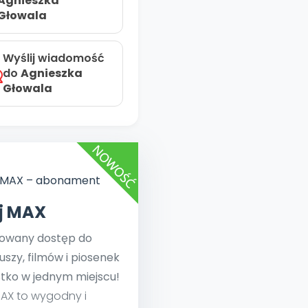
Agnieszka
Głowala
Wyślij wiadomość
do
Agnieszka
Głowala
ej MAX
towany dostęp do
uszy, filmów i piosenek
tko w jednym miejscu!
MAX to wygodny i