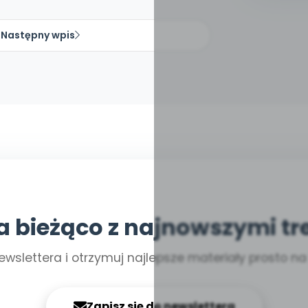
Następny wpis
a bieżąco z najnowszymi tr
ewslettera i otrzymuj najlepsze materiały prosto n
Zapisz się do newslettera