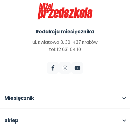
Redakcja miesięcznika
ul. Kwiatowa 3, 30-437 Kraków
tel: 12 631 04 10
Miesięcznik
O miesięczniku
W numerze
Sklep