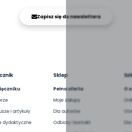
Zapisz się do newslettera
cznik
Sklep
Sz
ięczniku
Pełna oferta
O s
rze
Moje zakupy
Onl
usze i artykuły
Dla autorów
Otw
 dydaktyczne
Odbiory i kontakt
Dla