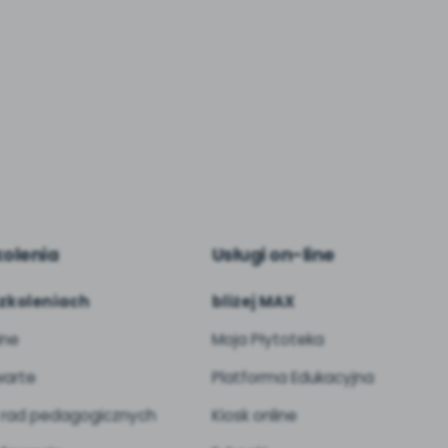
kolenia
Usługi on-line
zkoleniach
bliżej MAX
ine
Moja Płytoteka
arte
Platforma Edukacyjna
 rad pedagogicznych
Kiosk online