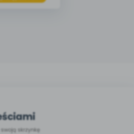
eściami
a swoją skrzynkę