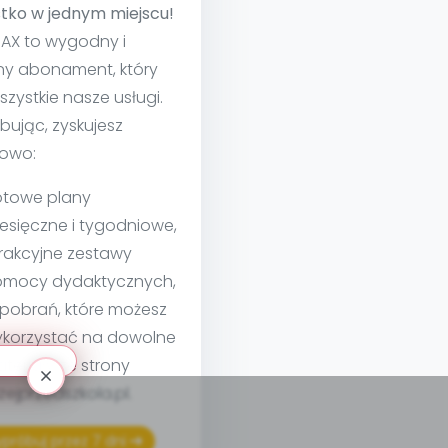
tko w jednym miejscu!
MAX to wygodny i
ny abonament, który
szystkie nasze usługi.
bując, zyskujesz
owo:
towe plany
esięczne i tygodniowe,
rakcyjne zestawy
mocy dydaktycznych,
 pobrań, które możesz
korzystać na dowolne
teriały ze strony
izejprzedszkola.pl.
próbuj przez 7 dni