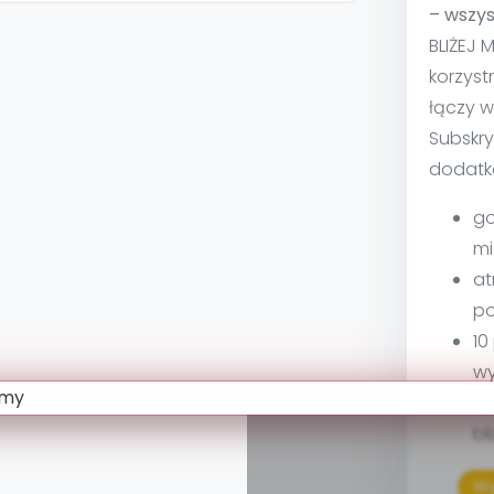
– wszys
BLIŻEJ 
korzyst
łączy w
Subskry
dodatk
go
mi
at
po
10
wy
ma
bl
Wy