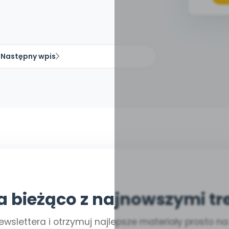
Następny wpis
a bieżąco z najnowszymi tr
ewslettera i otrzymuj najlepsze materiały prosto n