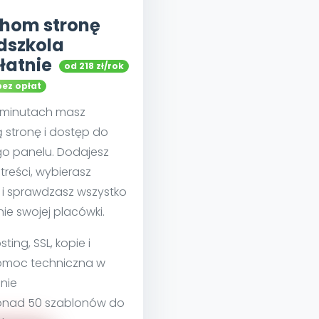
hom stronę
dszkola
łatnie
od 218 zł/rok
bez opłat
u minutach masz
 stronę i dostęp do
go panelu. Dodajesz
treści, wybierasz
 i sprawdzasz wszystko
nie swojej placówki.
sting, SSL, kopie i
moc techniczna w
nie
nad 50 szablonów do