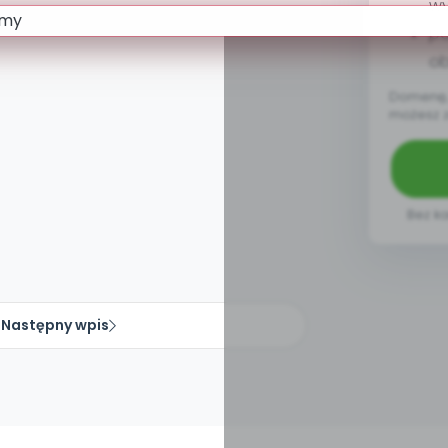
w
pa
ob
Domenę, 
możesz 
Bez ka
Następny wpis