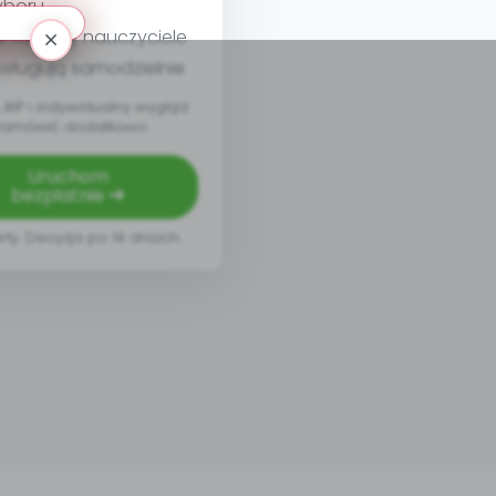
yboru
nel, który nauczyciele
sługują samodzielnie
BIP i indywidualny wygląd
zamówić dodatkowo.
Uruchom
bezpłatnie
rty. Decyzja po 14 dniach.