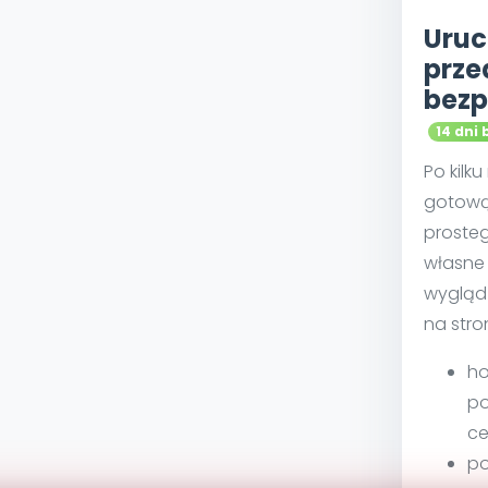
Uruc
prze
bezp
14 dni 
Po kilk
gotową
proste
własne 
wygląd
na stro
ho
po
ce
po