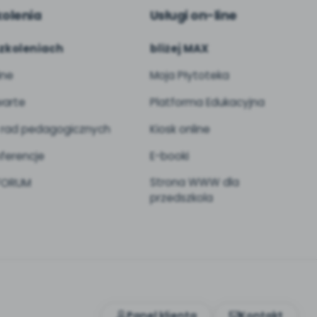
kolenia
Usługi on-line
zkoleniach
bliżej MAX
ine
Moja Płytoteka
arte
Platforma Edukacyjna
 rad pedagogicznych
Kiosk online
ferencje
E-booki
Strona WWW dla
 FORUM
przedszkola
Panel klienta
Kontakt