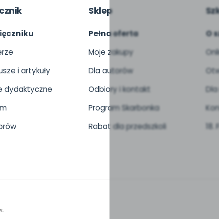
cznik
Sklep
Sz
ięczniku
Pełna oferta
O s
rze
Moje zakupy
Onl
usze i artykuły
Dla autorów
Otw
 dydaktyczne
Odbiory i kontakt
Dla
um
Program Skarbonka
Kon
orów
Rabat dla przedszkoli
18.
w.