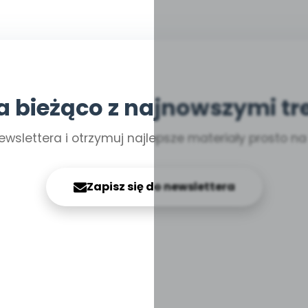
a bieżąco z najnowszymi tr
ewslettera i otrzymuj najlepsze materiały prosto n
Zapisz się do newslettera