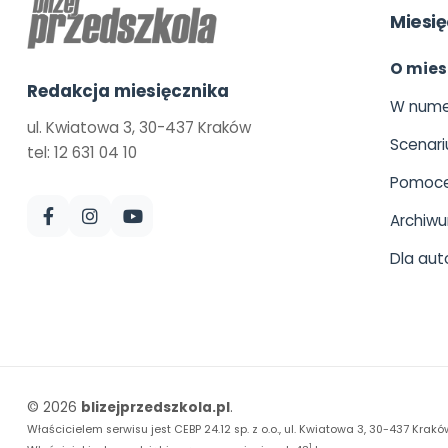
Miesię
O mies
Redakcja miesięcznika
W nume
ul. Kwiatowa 3, 30-437 Kraków
Scenari
tel: 12 631 04 10
Pomoce
Archiw
Dla aut
© 2026
blizejprzedszkola.pl
.
Właścicielem serwisu jest CEBP 24.12 sp. z o.o., ul. Kwiatowa 3, 30-437 Krakó
1