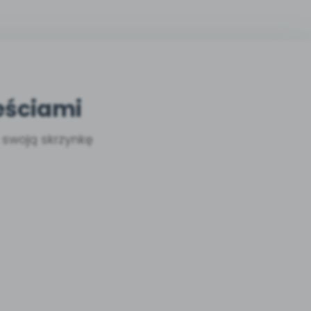
eściami
a swoją skrzynkę