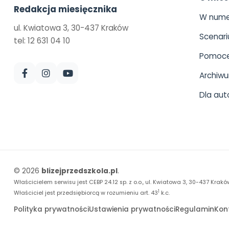
Redakcja miesięcznika
W nume
ul. Kwiatowa 3, 30-437 Kraków
Scenari
tel: 12 631 04 10
Pomoce
Archiw
Dla aut
© 2026
blizejprzedszkola.pl
.
Właścicielem serwisu jest CEBP 24.12 sp. z o.o., ul. Kwiatowa 3, 30-437 Krakó
1
Właściciel jest przedsiębiorcą w rozumieniu art. 43
k.c.
Polityka prywatności
Ustawienia prywatności
Regulamin
Kon