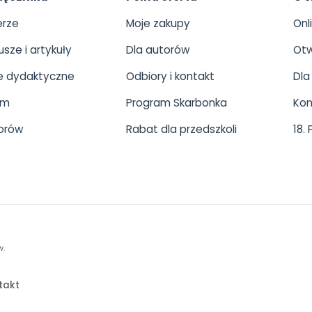
rze
Moje zakupy
Onl
usze i artykuły
Dla autorów
Otw
 dydaktyczne
Odbiory i kontakt
Dla
um
Program Skarbonka
Kon
orów
Rabat dla przedszkoli
18.
w.
takt