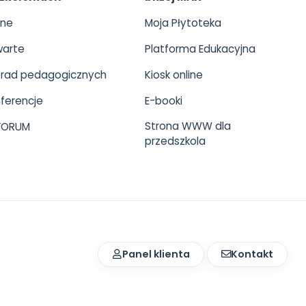
ine
Moja Płytoteka
arte
Platforma Edukacyjna
 rad pedagogicznych
Kiosk online
ferencje
E-booki
Strona WWW dla
 FORUM
przedszkola
Panel klienta
Kontakt