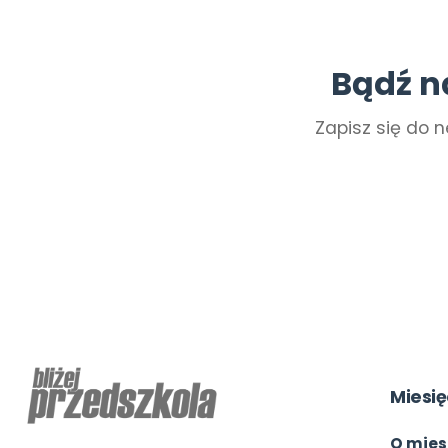
Bądź n
Zapisz się do n
Miesię
O mies