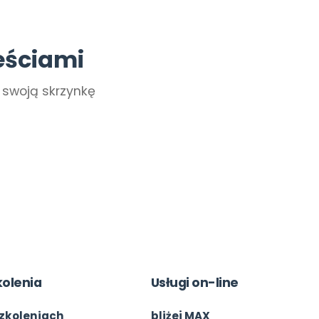
eściami
a swoją skrzynkę
kolenia
Usługi on-line
zkoleniach
bliżej MAX