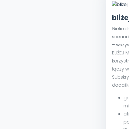
bliż
Nielimi
scenari
– wszys
BLIŻEJ 
korzyst
łączy w
Subskry
dodatk
go
mi
at
po