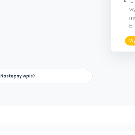
10
wy
ma
bl
Wy
Następny wpis