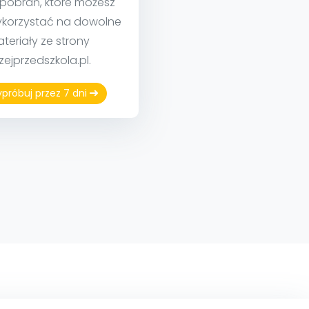
 pobrań, które możesz
korzystać na dowolne
teriały ze strony
izejprzedszkola.pl.
próbuj przez 7 dni