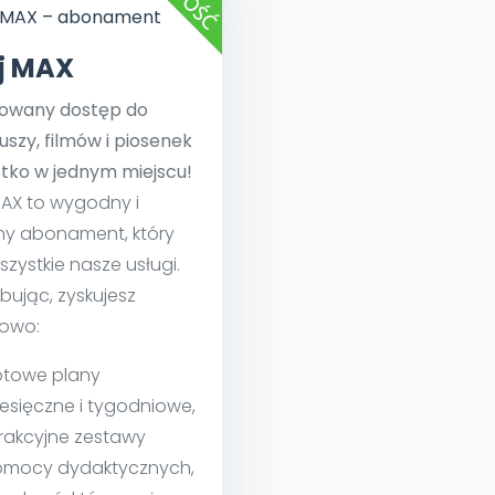
ej MAX
towany dostęp do
uszy, filmów i piosenek
tko w jednym miejscu!
MAX to wygodny i
ny abonament, który
szystkie nasze usługi.
bując, zyskujesz
owo:
towe plany
esięczne i tygodniowe,
rakcyjne zestawy
mocy dydaktycznych,