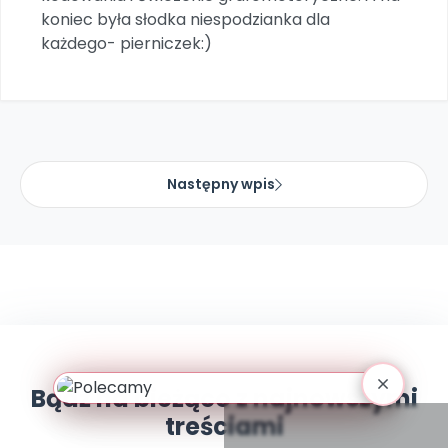
Archiwalne numery
koniec była słodka niespodzianka dla
Promocje
każdego- pierniczek:)
Pomoc
Następny wpis
Bądź na bieżąco z najnowszymi
treściami