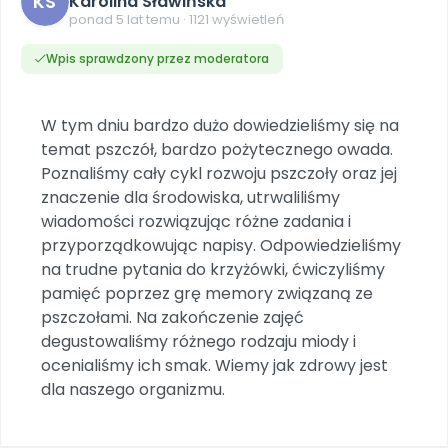
KS
Karolina Sławińska
DO POBRANIA
E-wydania miesięcznika
Wygrywaj nagrody
Szkolenia w Twojej placówce
ponad 5 lat temu · 1121 wyświetleń
Dookoła Polski
INNE
SOCIAL MEDIA
Scenariusze i artykuły
Miesięczniki
Poznajemy regiony
Konferencje
Materiały z miesięcznika
Aktualne oraz archiwalne numery
Wpis sprawdzony przez moderatora
Ebooki
Facebook
Spotkania na dużą skalę
Sensosmyki
Nasze interaktywne ebooki
Aktualności
Pomoce dydaktyczne
Ebooki
Patronat BLIŻEJ PRZEDSZKOLA
Pakiet szkoleń
Multimedia i pliki
Materiały w formie cyfrowej
W tym dniu bardzo dużo dowiedzieliśmy się na
Strona WWW dla przedszkola
Instagram
Kompleksowe programy szkoleniowe
Literkowo
temat pszczół, bardzo pożytecznego owada.
Gotowa w mniej niż 10 min • 14 dni bez opłat
Zobacz nas na Instagramie
Plany tygodniowe
Wszystko dla przedszkoli
Nauka liter i głosek
Poznaliśmy cały cykl rozwoju pszczoły oraz jej
Praca wychowawcza
Zamówienia hurtowe
POLECAMY
TikTok
znaczenie dla środowiska, utrwaliliśmy
∞
Pakiet bliżej MAX
Sprintem do maratonu
Zobacz nas na TikToku
wiadomości rozwiązując różne zadania i
Bliżejprzedszkolne zestawy
Akademia Muzyki i Ruchu
Ruch i motywacja
NA SKRÓTY
Zestawy do pobrania
Szkolenia muzyczne
przyporządkowując napisy. Odpowiedzieliśmy
YouTube
Bliżej Pieska
na trudne pytania do krzyżówki, ćwiczyliśmy
Letnia wyprzedaż
Filmy edukacyjne
Pomoc zwierzętom
Promocje w sklepie
pamięć poprzez grę memory związaną ze
POLECAMY
pszczołami. Na zakończenie zajęć
Książka (dla) Przedszkolaka
Wybierz prezent
Nowości
degustowaliśmy różnego rodzaju miody i
Promowanie czytelnictwa
Przy zamówieniu prenumeraty
ocenialiśmy ich smak. Wiemy jak zdrowy jest
Zapowiedzi
dla naszego organizmu.
Zaplanuj rok przedszkolny
Materiały na nowy rok
Polecamy