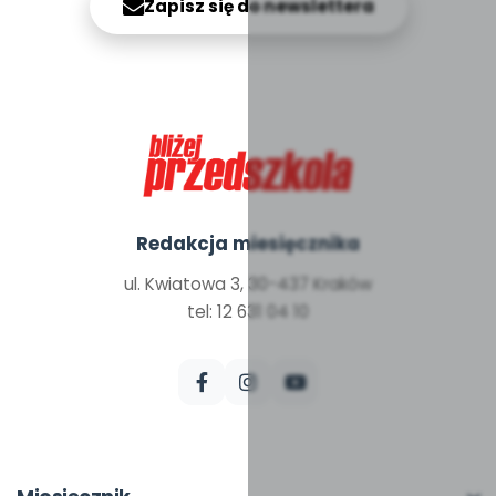
Zapisz się do newslettera
Redakcja miesięcznika
ul. Kwiatowa 3, 30-437 Kraków
tel: 12 631 04 10