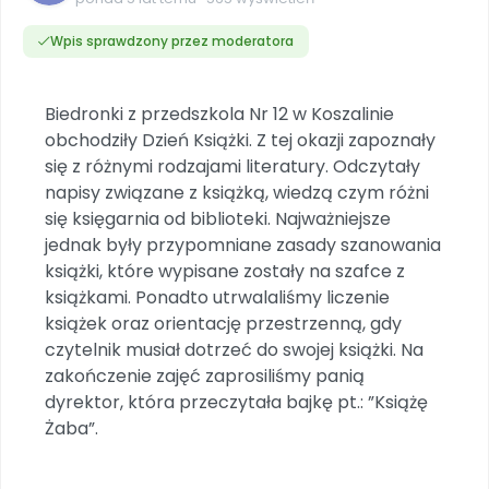
Dookoła Polski
INNE
SOCIAL MEDIA
Scenariusze i artykuły
Miesięczniki
Poznajemy regiony
Konferencje
Wpis sprawdzony przez moderatora
Materiały z miesięcznika
Aktualne oraz archiwalne numery
Ebooki
Facebook
Spotkania na dużą skalę
Sensosmyki
Nasze interaktywne ebooki
Aktualności
Pomoce dydaktyczne
Ebooki
Patronat BLIŻEJ PRZEDSZKOLA
Pakiet szkoleń
Multimedia i pliki
Materiały w formie cyfrowej
Biedronki z przedszkola Nr 12 w Koszalinie
Strona WWW dla przedszkola
Instagram
Kompleksowe programy szkoleniowe
Literkowo
obchodziły Dzień Książki. Z tej okazji zapoznały
Gotowa w mniej niż 10 min • 14 dni bez opłat
Zobacz nas na Instagramie
Plany tygodniowe
Wszystko dla przedszkoli
Nauka liter i głosek
się z różnymi rodzajami literatury. Odczytały
Praca wychowawcza
Zamówienia hurtowe
POLECAMY
TikTok
napisy związane z książką, wiedzą czym różni
∞
Pakiet bliżej MAX
Sprintem do maratonu
Zobacz nas na TikToku
się księgarnia od biblioteki. Najważniejsze
Bliżejprzedszkolne zestawy
Akademia Muzyki i Ruchu
Ruch i motywacja
NA SKRÓTY
jednak były przypomniane zasady szanowania
Zestawy do pobrania
Szkolenia muzyczne
YouTube
książki, które wypisane zostały na szafce z
Bliżej Pieska
Letnia wyprzedaż
Filmy edukacyjne
Pomoc zwierzętom
Promocje w sklepie
książkami. Ponadto utrwalaliśmy liczenie
POLECAMY
książek oraz orientację przestrzenną, gdy
Książka (dla) Przedszkolaka
Wybierz prezent
Nowości
czytelnik musiał dotrzeć do swojej książki. Na
Promowanie czytelnictwa
Przy zamówieniu prenumeraty
zakończenie zajęć zaprosiliśmy panią
Zapowiedzi
dyrektor, która przeczytała bajkę pt.: ”Książę
Zaplanuj rok przedszkolny
Żaba”.
Materiały na nowy rok
Polecamy
Archiwalne numery