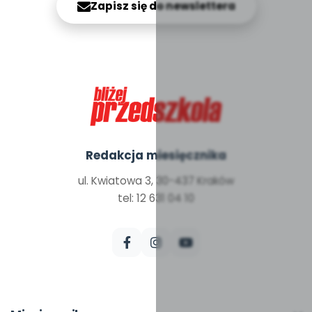
Zapisz się do newslettera
Redakcja miesięcznika
ul. Kwiatowa 3, 30-437 Kraków
tel: 12 631 04 10