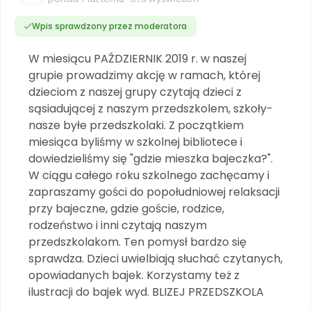
Dookoła Polski
INNE
SOCIAL MEDIA
Scenariusze i artykuły
Miesięczniki
Poznajemy regiony
Konferencje
Materiały z miesięcznika
Aktualne oraz archiwalne numery
Wpis sprawdzony przez moderatora
Ebooki
Facebook
Spotkania na dużą skalę
Sensosmyki
Nasze interaktywne ebooki
Aktualności
Pomoce dydaktyczne
Ebooki
W miesiącu PAŹDZIERNIK 2019 r. w naszej
Patronat BLIŻEJ PRZEDSZKOLA
Pakiet szkoleń
Multimedia i pliki
Materiały w formie cyfrowej
grupie prowadzimy akcję w ramach, której
Strona WWW dla przedszkola
Instagram
Kompleksowe programy szkoleniowe
Literkowo
dzieciom z naszej grupy czytają dzieci z
Gotowa w mniej niż 10 min • 14 dni bez opłat
Zobacz nas na Instagramie
Plany tygodniowe
Wszystko dla przedszkoli
Nauka liter i głosek
sąsiadującej z naszym przedszkolem, szkoły-
Praca wychowawcza
Zamówienia hurtowe
POLECAMY
TikTok
∞
Pakiet bliżej MAX
nasze byłe przedszkolaki. Z początkiem
Sprintem do maratonu
Zobacz nas na TikToku
Bliżejprzedszkolne zestawy
Akademia Muzyki i Ruchu
miesiąca byliśmy w szkolnej bibliotece i
Ruch i motywacja
NA SKRÓTY
Zestawy do pobrania
Szkolenia muzyczne
dowiedzieliśmy się "gdzie mieszka bajeczka?".
YouTube
Bliżej Pieska
Letnia wyprzedaż
W ciągu całego roku szkolnego zachęcamy i
Filmy edukacyjne
Pomoc zwierzętom
Promocje w sklepie
POLECAMY
zapraszamy gości do popołudniowej relaksacji
przy bajeczne, gdzie goście, rodzice,
Książka (dla) Przedszkolaka
Wybierz prezent
Nowości
rodzeństwo i inni czytają naszym
Promowanie czytelnictwa
Przy zamówieniu prenumeraty
przedszkolakom. Ten pomysł bardzo się
Zapowiedzi
Zaplanuj rok przedszkolny
sprawdza. Dzieci uwielbiają słuchać czytanych,
Materiały na nowy rok
opowiadanych bajek. Korzystamy też z
Polecamy
ilustracji do bajek wyd. BLIZEJ PRZEDSZKOLA
Archiwalne numery